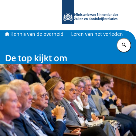
Naar de homepage van Kennis van d
Ministerie van Binnenlandse
Zaken en Koninkrijksrelaties
Kennis van de overheid
Leren van het verleden
Vu
De top kijkt om