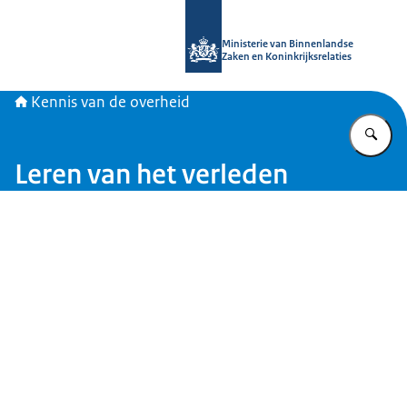
Naar de homepage van Kennis van d
Ministerie van Binnenlandse
Zaken en Koninkrijksrelaties
Kennis van de overheid
Vu
Leren van het verleden