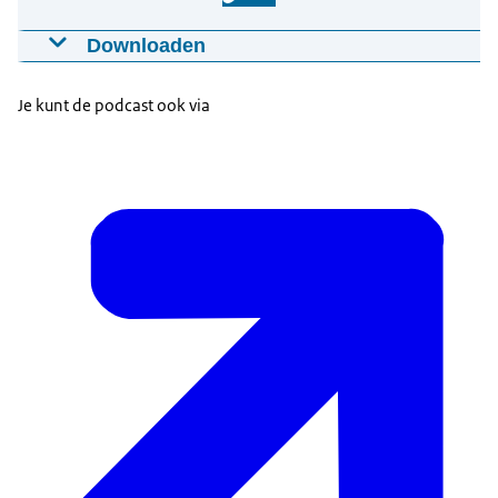
Downloaden
Podcast Annette Roeters
12-03-2024
01:10:03
mp3
96,4 MB
Je kunt de podcast ook via
Download