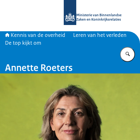
Naar de homepage van Kennis van d
Ministerie van Binnenlandse
Zaken en Koninkrijksrelaties
Kennis van de overheid
Leren van het verleden
De top kijkt om
Vu
Annette Roeters