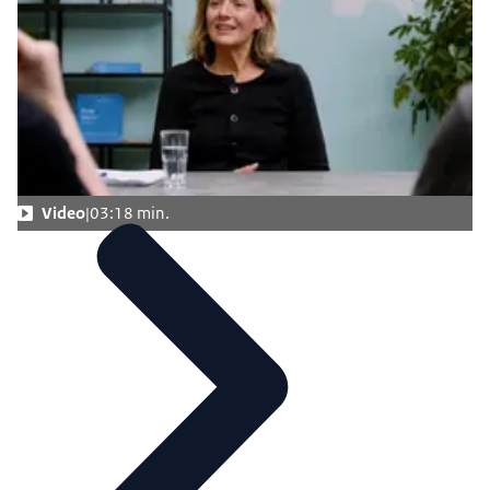
Download
spelen, maar je moet er ook niet buiten gaan.
Je moet ook niet denken
Audiobeschrijving
dat je beleid gaat maken of dat je...
mp3
1,1 MB
Nee. Daarvoor heb je ook je integriteit,
Download
ook naar de scholen toe.
Je zit op een plek waar je vertelt...
Video
03:18 min.
hoe je het waarneemt
en wat je waargenomen hebt.