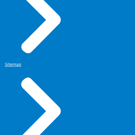
(waarnemend)
2015 – 2019: Raad voor de Kinderbescherming,
Algemeen Directeur; opvolger van Marie-Louise van
Kleef, opgevolgd door Herke Elbers
Sitemap