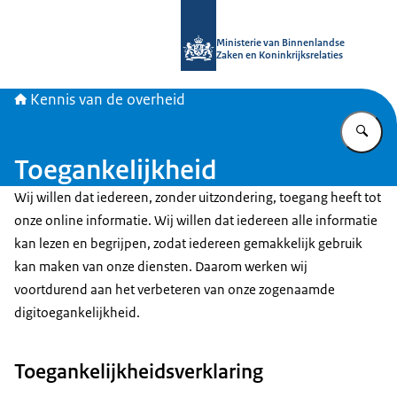
Naar de homepage van Kennis van d
Ministerie van Binnenlandse
Zaken en Koninkrijksrelaties
Kennis van de overheid
Vu
Toegankelijkheid
Wij willen dat iedereen, zonder uitzondering, toegang heeft tot
onze online informatie. Wij willen dat iedereen alle informatie
kan lezen en begrijpen, zodat iedereen gemakkelijk gebruik
kan maken van onze diensten. Daarom werken wij
voortdurend aan het verbeteren van onze zogenaamde
digitoegankelijkheid.
Toegankelijkheidsverklaring