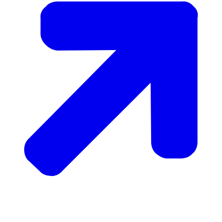
Bescherm altijd je medewerkers
Audiobeschrijving
mp3
22,5 MB
Ik had een fout, ik weet niet meer welke,
maar ik had een fout gemaakt, een behoorlijke
Download
fout die tot aan de commandant en kolonel
doordrong.
En mijn directe baas moest even bij de
commandant
komen.
En mijn baas heeft me daar verdedigd tegenover
die commandant.
En toen kwam die in zijn eigen hut, riep mij
en toen heeft ie me op mijn donder gegeven.
Dat is me wel bijgebleven.