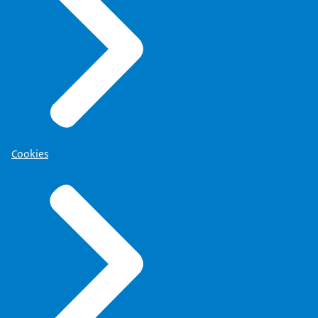
het hele moeilijke terrein, waar je gauw kan
uitglijden.
Maar je kan natuurlijk in je woorden altijd,
je kan je woorden altijd zo kiezen dat het
een opvatting is, maar tegelijkertijd zeg
je: Ja, er zijn andere opvattingen mogelijk.
Cookies
Wie zal het zeggen, wat het beste is?
Maar je kan het wel, het terrein verkennen
met dat type woorden.
De IRT-affaire
Nou, het werd meteen een issue, een chefsache.