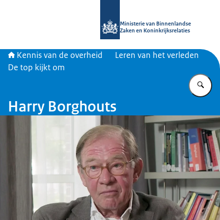
Naar de homepage van Kennis van d
Ministerie van Binnenlandse
Zaken en Koninkrijksrelaties
Kennis van de overheid
Leren van het verleden
De top kijkt om
Vu
Harry Borghouts