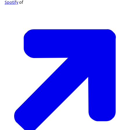
Spotify
of
Ik bedoel, je moet je ambtenaren die bij je
werken, onder je werken, om het zo maar te
zeggen, wel beschermen.
Je mag ze wel… wijzen op hun fouten, je
mag ze straffen, wat mij betreft zelfs, maar
je moet ze wel beschermen en niet meegaan
met praten, praatjes van anderen of van zelfs
de baas daarboven.
Ik vond dat belangrijk, want praatjes, zeker
in de politiek-ambtelijke verhoudingen, zijn
er genoeg geweest.
Heb ik ook meegemaakt.