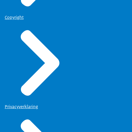
Daar zit toch wel een verschil.
Je moet oppassen, maar goed, dat… daarvoor
Copyright
ben je topambtenaar geworden.
Anders moet je maar een andere baan zoeken.
Eh, maar het kan wel.
En ik vind ook dat het het bestuur ten goede
zal komen, als dat gebeurt.
Dan krijgen ook mensen iets meer inzicht in
wat er… hoe beleid nou tot stand komt.
Hoe uitgesproken kan een
Privacyverklaring
topambtenaar zijn? (3)
Dat vind ik een verrijking en daar begint