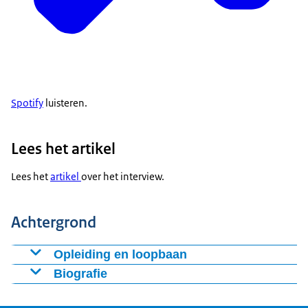
Spotify
luisteren.
Lees het artikel
Lees het
artikel
over het interview.
Achtergrond
Opleiding en loopbaan
Opleiding
Biografie
Guusje ter Horst (1952) was minister en senator. Na
1970 – 1976: klinische psychologie, Universiteit van