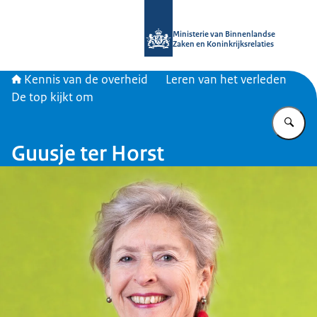
Naar de homepage van Kennis van d
Ministerie van Binnenlandse
Zaken en Koninkrijksrelaties
Kennis van de overheid
Leren van het verleden
De top kijkt om
Vu
Guusje ter Horst