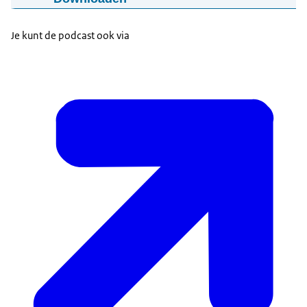
Podcast Guusje ter Horst
03-10-2023
01:06:54
mp3
91,9 MB
Je kunt de podcast ook via
Download