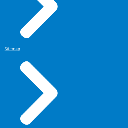
1977 – 1994: Universitair hoofddocent bij de vakgroep
Sociale Tandheelkunde, Universiteit van Amsterdam
Sitemap