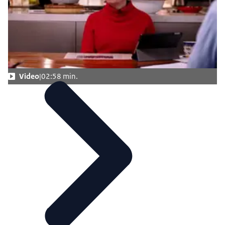
Audiobeschrijving
mp3
0,6 MB
Download
Video
02:58 min.