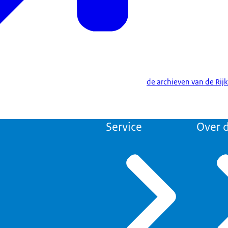
de archieven van de Rij
Service
Over d