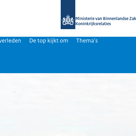
Naar de homepage van Kennis van de
Ministerie van Binnenlandse Za
Koninkrijksrelaties
 verleden
De top kijkt om
Thema's