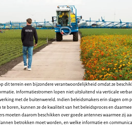
 dit terrein een bijzondere verantwoordelijkheid omdat ze beschik
ormatie. Informatiestromen lopen niet uitsluitend via verticale ver
lwerking met de buitenwereld. Indien beleidsmakers erin slagen om p
 te boren, kunnen ze de kwaliteit van het beleidsproces en daarmee
ers moeten daarom beschikken over goede antennes waarmee zij a
e plannen betrokken moet worden, en welke informatie en communicat