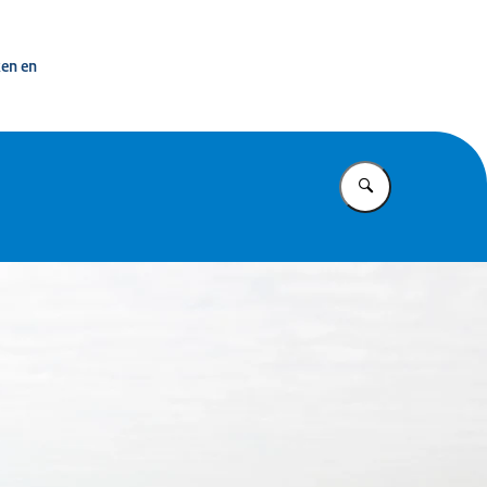
 overheid
ken en
Vul in wat u z