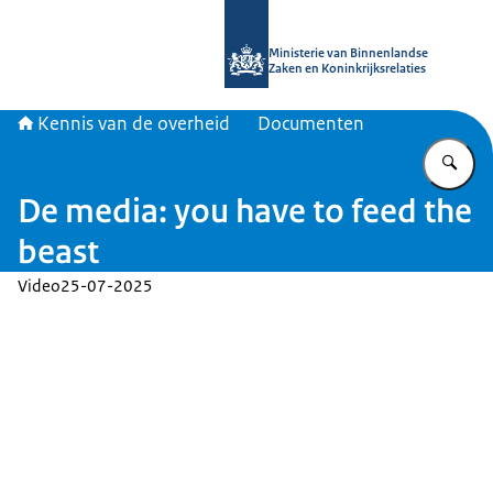
Naar de homepage van Kennis van d
Ministerie van Binnenlandse
Zaken en Koninkrijksrelaties
Kennis van de overheid
Documenten
Vu
De media: you have to feed the
beast
Video
25-07-2025