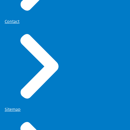
Download
In een small talk zegt hij: you have to feed the
beast.
Dat is zo waar. Die jongens, die, of die jongens, of
Contact
die, de heren en dames die tegenover je staan,
met die camera of met die microfoon, die moeten
gewoon tekst hebben. Klaar, want dat is hun werk.
En als je dat eenmaal weet, dan kan je ze
bedienen.
Dat is, eigenlijk is dat heel onnozel, maar ik had
nooit die positie gehad vroeger. Nu wel. En toen ik
dat helemaal door had, ging dat ook een stuk
makkelijker.
Sitemap