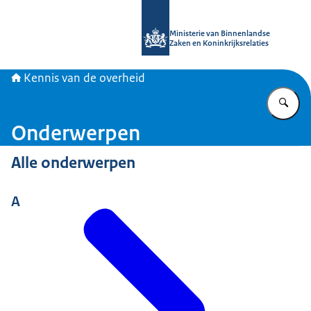
Naar de homepage van Kennis van d
Ministerie van Binnenlandse
Zaken en Koninkrijksrelaties
Kennis van de overheid
Vu
Onderwerpen
Alle onderwerpen
A