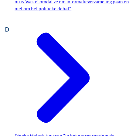
nu is ‘waste’ omdat ze om informatieverzameling gaan en
niet om het politieke debat”
D
Dineke Mulock Houwer: “In het proces rondom de