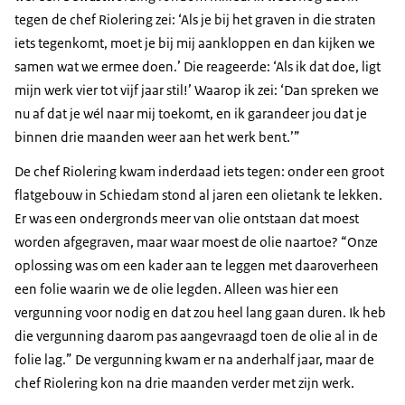
tegen de chef Riolering zei: ‘Als je bij het graven in die straten
iets tegenkomt, moet je bij mij aankloppen en dan kijken we
samen wat we ermee doen.’ Die reageerde: ‘Als ik dat doe, ligt
mijn werk vier tot vijf jaar stil!’ Waarop ik zei: ‘Dan spreken we
nu af dat je wél naar mij toekomt, en ik garandeer jou dat je
binnen drie maanden weer aan het werk bent.’”
De chef Riolering kwam inderdaad iets tegen: onder een groot
flatgebouw in Schiedam stond al jaren een olietank te lekken.
Er was een ondergronds meer van olie ontstaan dat moest
worden afgegraven, maar waar moest de olie naartoe? “Onze
oplossing was om een kader aan te leggen met daaroverheen
een folie waarin we de olie legden. Alleen was hier een
vergunning voor nodig en dat zou heel lang gaan duren. Ik heb
die vergunning daarom pas aangevraagd toen de olie al in de
folie lag.” De vergunning kwam er na anderhalf jaar, maar de
chef Riolering kon na drie maanden verder met zijn werk.