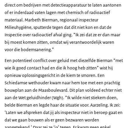
direct om bedrijven met detectieapparatuur te laten aantonen
of er inderdaad vaten lagen met chemisch of radioactief
materiaal. Marbeth Bierman, regionaal inspecteur
Milieuhygiëne, sputterde tegen dat dit niet kon en dat de
Inspectie over radioactief afval ging. “Ik zei dat ze er dan maar
bij moest komen zitten, omdat wij verantwoordelijk waren
voor die bodemsanering.”
Een potentieel conflict over geluid met diezelfde Bierman “met
wie ik goed contact had en die ik hoog heb zitten” wist hij
opnieuw oplossingsgericht in de kiem te smoren. Een
Schiedamse wethouder kwam naar hem toe met een prachtig
bouwplan aan de Maasboulevard. Dit plan voldeed echter niet
aan de Wet geluidhinder (Wgh). “Ik wilde niet stiekem doen,
belde Bierman en legde haar de situatie voor. Aarzeling. Ik zei:
‘Laten we afspreken dat jij als inspecteur niet in beroep gaat en
dat we gaan bouwen als er geen bezwaren worden
aangetekend.’ Daar zei ze ‘ja’ tegen. Er kwam geen enkel