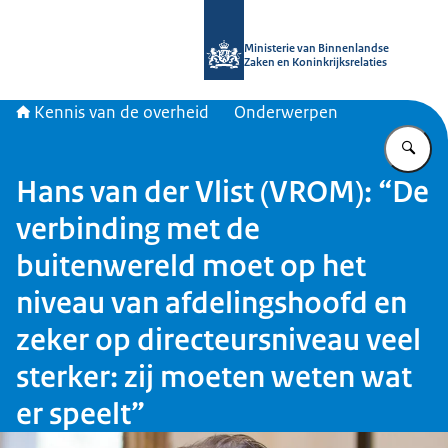
Naar de homepage van Kennis van d
Ministerie van Binnenlandse
Zaken en Koninkrijksrelaties
Kennis van de overheid
Onderwerpen
Vu
Hans van der Vlist (VROM): “De
verbinding met de
buitenwereld moet op het
niveau van afdelingshoofd en
zeker op directeursniveau veel
sterker: zij moeten weten wat
er speelt”