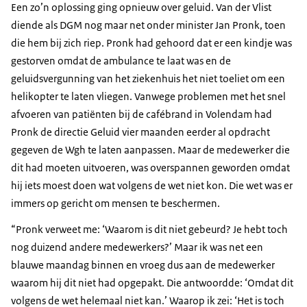
Een zo’n oplossing ging opnieuw over geluid. Van der Vlist
diende als DGM nog maar net onder minister Jan Pronk, toen
die hem bij zich riep. Pronk had gehoord dat er een kindje was
gestorven omdat de ambulance te laat was en de
geluidsvergunning van het ziekenhuis het niet toeliet om een
helikopter te laten vliegen. Vanwege problemen met het snel
afvoeren van patiënten bij de cafébrand in Volendam had
Pronk de directie Geluid vier maanden eerder al opdracht
gegeven de Wgh te laten aanpassen. Maar de medewerker die
dit had moeten uitvoeren, was overspannen geworden omdat
hij iets moest doen wat volgens de wet niet kon. Die wet was er
immers op gericht om mensen te beschermen.
“Pronk verweet me: ‘Waarom is dit niet gebeurd? Je hebt toch
nog duizend andere medewerkers?’ Maar ik was net een
blauwe maandag binnen en vroeg dus aan de medewerker
waarom hij dit niet had opgepakt. Die antwoordde: ‘Omdat dit
volgens de wet helemaal niet kan.’ Waarop ik zei: ‘Het is toch