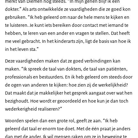
merkt Van Diemen nog steeds. “In mijn genen blijf ik een
dokter.” Als arts ontwikkelde ze vaardigheden die ze goed kon
gebruiken. “Ik heb geleerd om naar de hele mens te kijken en
te luisteren. Je kunt iets bereiken door contact met iemand te
hebben, te leren van een ander en vragen te stellen. Dat heeft
me veel gebracht. In het kinderarts zijn, ligt de basis van hoe ik
in het leven sta.”
Deze vaardigheden maken dat ze goed verbindingen kan
maken. “Ik spreek de taal van dokters, de taal van patiënten,
professionals en bestuurders. En ik heb geleerd om steeds door
de ogen van anderen te kijken: hoe zien zij de werkelijkheid?
Dat maakt dat je makkelijker het gesprek aangaat over wat hen
bezighoudt. Hoe wordt er geoordeeld en hoe kun je dan toch
wederkerigheid realiseren?”
Woorden spelen dan een grote rol, geeft ze aan. “Ik heb
geleerd dat taal er enorm toe doet. Met de één praat je anders
dan met de ander. Ik wil mensen raken om ze in beweging te