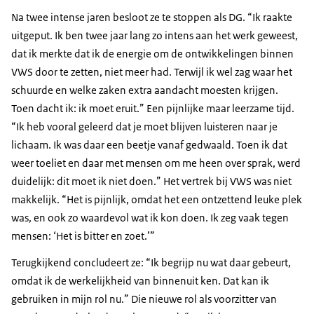
Na twee intense jaren besloot ze te stoppen als DG. “Ik raakte
uitgeput. Ik ben twee jaar lang zo intens aan het werk geweest,
dat ik merkte dat ik de energie om de ontwikkelingen binnen
VWS door te zetten, niet meer had. Terwijl ik wel zag waar het
schuurde en welke zaken extra aandacht moesten krijgen.
Toen dacht ik: ik moet eruit.” Een pijnlijke maar leerzame tijd.
“Ik heb vooral geleerd dat je moet blijven luisteren naar je
lichaam. Ik was daar een beetje vanaf gedwaald. Toen ik dat
weer toeliet en daar met mensen om me heen over sprak, werd
duidelijk: dit moet ik niet doen.” Het vertrek bij VWS was niet
makkelijk. “Het is pijnlijk, omdat het een ontzettend leuke plek
was, en ook zo waardevol wat ik kon doen. Ik zeg vaak tegen
mensen: ‘Het is bitter en zoet.’”
Terugkijkend concludeert ze: “Ik begrijp nu wat daar gebeurt,
omdat ik de werkelijkheid van binnenuit ken. Dat kan ik
gebruiken in mijn rol nu.” Die nieuwe rol als voorzitter van