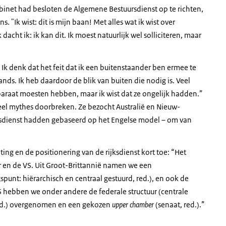
binet had besloten de Algemene Bestuursdienst op te richten,
. "Ik wist: dit is mijn baan! Met alles wat ik wist over
ht ik: ik kan dit. Ik moest natuurlijk wel solliciteren, maar
. Ik denk dat het feit dat ik een buitenstaander ben ermee te
nds. Ik heb daardoor de blik van buiten die nodig is. Veel
raat moesten hebben, maar ik wist dat ze ongelijk hadden.”
eel mythes doorbreken. Ze bezocht Australië en Nieuw-
jksdienst hadden gebaseerd op het Engelse model – om van
ting en de positionering van de rijksdienst kort toe: “Het
r en de VS. Uit Groot-Brittannië namen we een
punt: hiërarchisch en centraal gestuurd, red.), en ook de
S hebben we onder andere de federale structuur (centrale
red.) overgenomen en een gekozen
upper chamber
(senaat, red.).”