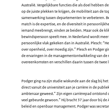
Australië. Vergelijkbare functies die als doel hebben d
op de juiste plekken te krijgen, de mobiliteit aan de t
samenwerking tussen departementen te verbeteren. Be
match is de expertise, en de diversiteit in persoonlijkh
iemand meebrengt, vinden ze beiden. Maar ook de klik
bewindspersoon speelt mee. In Nederland wordt meer 
persoonlijke vlak gekeken dan in Australië. Plesch: “H
over openheid, over moedig zijn.” Plesch en Podger gi
de ervaringen in de managementontwikkeling van de r
overeenkomsten en verschillen daarin tussen de twee 
Podger ging na zijn studie wiskunde aan de slag bij het 
direct vanuit de universiteit aan je carrière in de publ
ambtenaar geweest.” Zijn eigen carrièrepad ontstond 
veel gebeurde gewoon.” Hij bracht 37 jaar door bij de A
beleid en openbaar management. Podger was secretaris