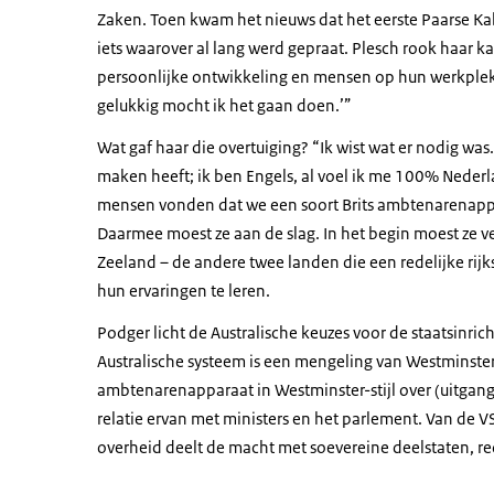
Zaken. Toen kwam het nieuws dat het eerste Paarse Ka
iets waarover al lang werd gepraat. Plesch rook haar kans
persoonlijke ontwikkeling en mensen op hun werkplek dac
gelukkig mocht ik het gaan doen.’”
Wat gaf haar die overtuiging? “Ik wist wat er nodig was
maken heeft; ik ben Engels, al voel ik me 100% Nederla
mensen vonden dat we een soort Brits ambtenarenappa
Daarmee moest ze aan de slag. In het begin moest ze v
Zeeland – de andere twee landen die een redelijke ri
hun ervaringen te leren.
Podger licht de Australische keuzes voor de staatsinrich
Australische systeem is een mengeling van Westminste
ambtenarenapparaat in Westminster-stijl over (uitgangs
relatie ervan met ministers en het parlement. Van de V
overheid deelt de macht met soevereine deelstaten, 