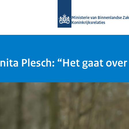
Naar de homepage van Kennis van de
Ministerie van Binnenlandse Za
Koninkrijksrelaties
ita Plesch: “Het gaat over