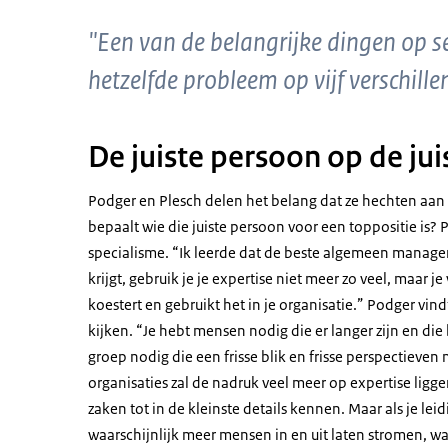
"Een van de belangrijke dingen op sen
hetzelfde probleem op vijf verschil
De juiste persoon op de jui
Podger en Plesch delen het belang dat ze hechten aan 
bepaalt wie die juiste persoon voor een toppositie is? 
specialisme. “Ik leerde dat de beste algemeen manager i
krijgt, gebruik je je expertise niet meer zo veel, maar j
koestert en gebruikt het in je organisatie.” Podger vin
kijken. “Je hebt mensen nodig die er langer zijn en di
groep nodig die een frisse blik en frisse perspectieven
organisaties zal de nadruk veel meer op expertise lig
zaken tot in de kleinste details kennen. Maar als je lei
waarschijnlijk meer mensen in en uit laten stromen, w