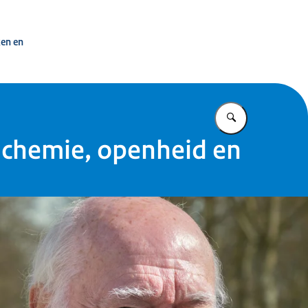
 overheid
ken en
Vul in wat u z
 chemie, openheid en