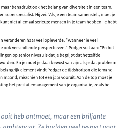
e, maar benadrukt ook het belang van diversiteit in een team.
n superspecialist. Hij zei: ‘Als je een team samenstelt, moet je
je kunt niet allemaal serieuze mensen in je team hebben, je hebt
n veranderen haar veel opleverde. “Wanneer je veel
e ook verschillende perspectieven.” Podger vult aan: “En het
ingen op senior niveau is dat je begrijpt dat hetzelfde
orden. En je moet je daar bewust van zijn als je dat probleem
er belangrijk element vindt Podger de tijdshorizon die iemand
maand, misschien tot een jaar vooruit. Aan de top moet je
chting het prestatiemanagement van je organisatie, zoals het
k ooit heb ontmoet, maar een briljante
als ambtenaar. Ze hadden veel respect voor