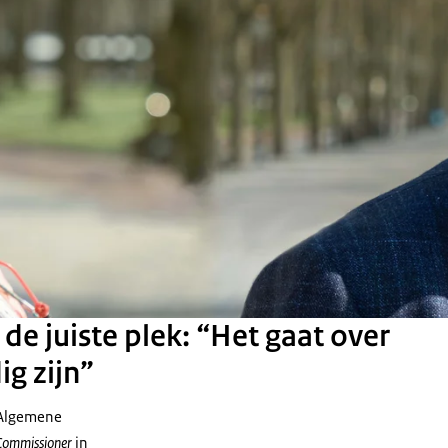
de juiste plek: “Het gaat over
g zijn”
e Algemene
 Commissioner
in