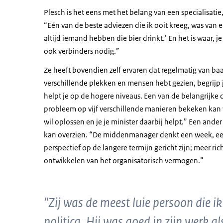
Plesch is het eens met het belang van een specialisati
“Eén van de beste adviezen die ik ooit kreeg, was van ee
altijd iemand hebben die bier drinkt.’ En het is waar, 
ook verbinders nodig.”
Ze heeft bovendien zelf ervaren dat regelmatig
van
baa
verschillende plekken en mensen hebt gezien, begrijp j
helpt je op de hogere niveaus. Een van de belangrijke d
probleem op vijf verschillende manieren bekeken kan w
wil oplossen en je je minister daarbij helpt.” Een and
kan overzien. “De middenmanager denkt een week, een 
perspectief op de langere termijn gericht zijn; meer ri
ontwikkelen van het organisatorisch vermogen.”
"Zij was de meest luie persoon die i
politica. Hij was goed in zijn werk 