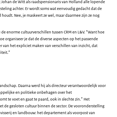
it Johan de Witt als raadspensionaris van Holland alle lopende
orsteling achter. Er wordt soms wat eenvoudig gedacht dat de
d houdt. Nee, je maskeert ze wel, maar daarmee zijn ze nog
e de enorme cultuurverschillen tussen CRM en L&V. “Want hoe
hoe organiseer je dat de diverse aspecten op het passende
 van het expliciet maken van verschillen van inzicht, dat
teit.”
landschap. Daarna werd hij als directeur verantwoordelijk voor
happelijke en politieke onbehagen over het
mt te voet en gaat te paard, ook in slechte zin.” Het
de gesloten cultuur binnen de sector. De vooronderstelling
 visserij en landbouw: het departement als voorpost van