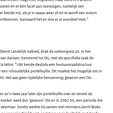
voeren en er één facet aan toevoegen, namelijk een
erde mij: als je in zwaar weer zit en er wordt een extern
 ontkennen. Aanvaard het en doe er je voordeel mee.”
enst Landelijk Gebied, brak de varkenspest uit. In het
s van Aartsen, benoemd tot DG, met als specifieke taak de
la lettre. “LNV kende destijds een bestuursraadstructuur
een inhoudelijke portefeuille. Dit maakte het mogelijk om in
ht. Het was geen tijdelijke benoeming; gewoon een DG-
zo’n twee jaar later zijn portefeuille over en verviel de
. Kalden werd dus ‘gewoon’ DG en in 2002 SG, een periode die
 Veerman. Eerder werkte hij samen met ministers Gerrit Braks