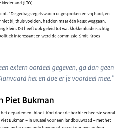
 Nederland (LTO).
nt. “De gedragsregels waren uitgesproken en vrij hard, en
ar niet bij thuis voelden, hadden maar één keus: weggaan.
g klein. Dit heeft ook geleid tot wat klokkenluider-achtig
olitiek interessant en werd de commissie-Smit-Kroes
t een extern oordeel gegeven, ga dan geen
Aanvaard het en doe er je voordeel mee."
an Piet Bukman
het departement bloot. Kort door de bocht: er heerste vooral
ar Piet Bukman – in Brussel voor een landbouwraad – met het
ouwminister reageerde begripvol, maar koos een andere