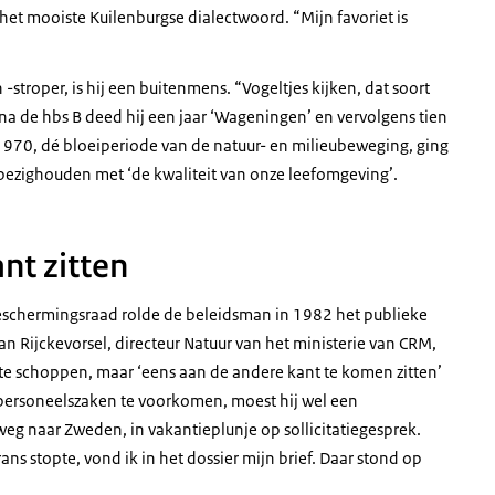
et mooiste Kuilenburgse dialectwoord. “Mijn favoriet is
-stroper, is hij een buitenmens. “Vogeltjes kijken, dat soort
na de hbs B deed hij een jaar ‘Wageningen’ en vervolgens tien
1970, dé bloeiperiode van de natuur- en milieubeweging, ging
bezighouden met ‘de kwaliteit van onze leefomgeving’.
nt zitten
beschermingsraad rolde de beleidsman in 1982 het publieke
van Rijckevorsel, directeur Natuur van het ministerie van CRM,
te schoppen, maar ‘eens aan de andere kant te komen zitten’
personeelszaken te voorkomen, moest hij wel een
p weg naar Zweden, in vakantieplunje op sollicitatiegesprek.
ans stopte, vond ik in het dossier mijn brief. Daar stond op