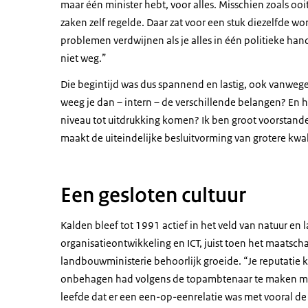
maar één minister hebt, voor alles. Misschien zoals oo
zaken zelf regelde. Daar zat voor een stuk diezelfde w
problemen verdwijnen als je alles in één politieke han
niet weg.”
Die begintijd was dus spannend en lastig, ook vanweg
weeg je dan – intern – de verschillende belangen? En 
niveau tot uitdrukking komen? Ik ben groot voorstander
maakt de uiteindelijke besluitvorming van grotere kwali
Een gesloten cultuur
Kalden bleef tot 1991 actief in het veld van natuur en 
organisatieontwikkeling en ICT, juist toen het maatsc
landbouwministerie behoorlijk groeide. “Je reputatie ko
onbehagen had volgens de topambtenaar te maken met 
leefde dat er een een-op-eenrelatie was met vooral de