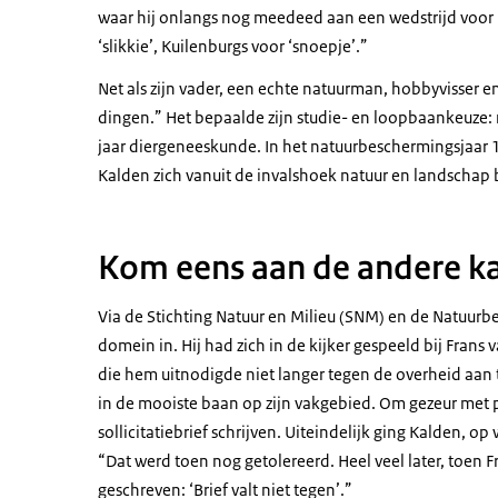
waar hij onlangs nog meedeed aan een wedstrijd voor h
‘slikkie’, Kuilenburgs voor ‘snoepje’.”
Net als zijn vader, een echte natuurman, hobbyvisser en 
dingen.” Het bepaalde zijn studie- en loopbaankeuze: 
jaar diergeneeskunde. In het natuurbeschermingsjaar 
Kalden zich vanuit de invalshoek natuur en landschap 
Kom eens aan de andere ka
Via de Stichting Natuur en Milieu (SNM) en de Natuur
domein in. Hij had zich in de kijker gespeeld bij Frans 
die hem uitnodigde niet langer tegen de overheid aan 
in de mooiste baan op zijn vakgebied. Om gezeur met 
sollicitatiebrief schrijven. Uiteindelijk ging Kalden, o
“Dat werd toen nog getolereerd. Heel veel later, toen Fr
geschreven: ‘Brief valt niet tegen’.”