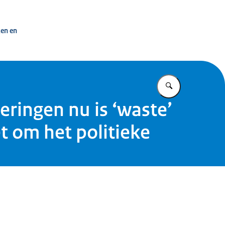
 overheid
ken en
Vul in wat u z
ringen nu is ‘waste’
t om het politieke