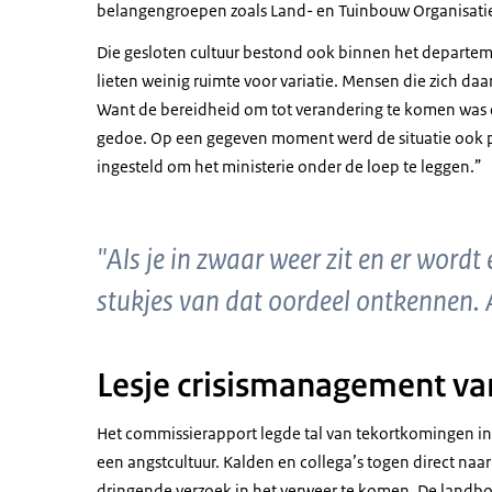
belangengroepen zoals Land- en Tuinbouw Organisatie
Die gesloten cultuur bestond ook binnen het departeme
lieten weinig ruimte voor variatie. Mensen die zich da
Want de bereidheid om tot verandering te komen was er
gedoe. Op een gegeven moment werd de situatie ook p
ingesteld om het ministerie onder de loep te leggen.”
"Als je in zwaar weer zit en er word
stukjes van dat oordeel ontkennen. 
Lesje crisismanagement v
Het commissierapport legde tal van tekortkomingen in 
een angstcultuur. Kalden en collega’s togen direct na
dringende verzoek in het verweer te komen. De landb