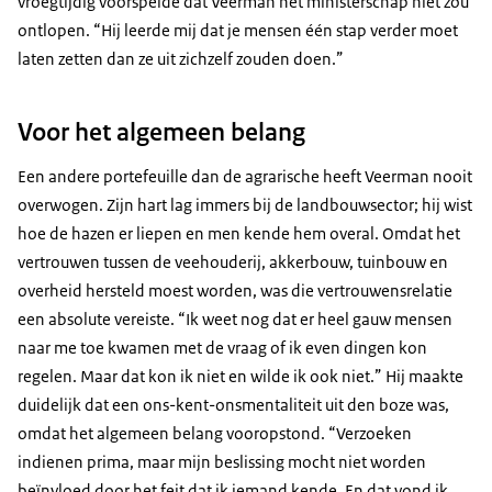
vroegtijdig voorspelde dat Veerman het ministerschap niet zou
ontlopen. “Hij leerde mij dat je mensen één stap verder moet
laten zetten dan ze uit zichzelf zouden doen.”
Voor het algemeen belang
Een andere portefeuille dan de agrarische heeft Veerman nooit
overwogen. Zijn hart lag immers bij de landbouwsector; hij wist
hoe de hazen er liepen en men kende hem overal. Omdat het
vertrouwen tussen de veehouderij, akkerbouw, tuinbouw en
overheid hersteld moest worden, was die vertrouwensrelatie
een absolute vereiste. “Ik weet nog dat er heel gauw mensen
naar me toe kwamen met de vraag of ik even dingen kon
regelen. Maar dat kon ik niet en wilde ik ook niet.” Hij maakte
duidelijk dat een ons-kent-onsmentaliteit uit den boze was,
omdat het algemeen belang vooropstond. “Verzoeken
indienen prima, maar mijn beslissing mocht niet worden
beïnvloed door het feit dat ik iemand kende. En dat vond ik