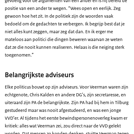
gevoelig voor de argumenten van een ander en is hij bereid de
positie van een ander te wegen. “Wees open en eerlijk. Zeg
gewoon hoe het zit. In de politiek zijn de woorden vaak
bedoeld om de gedachten te verbergen. Ik begrijp best dat je
niet alles kunt zeggen, maar zeg dat dan. En ik erger me
mateloos aan politici die dingen beweren waarvan ze weten
dat ze die nooit kunnen realiseren. Helaas is die neiging sterk
toegenomen.”
Belangrijkste adviseurs
Elke politicus bouwt op zijn adviseurs. Voor Veerman waren zijn
echtgenote, Chris Kalden en andere DG’s, zijn secretaresse, en
uiteraard zijn PA de belangrijkste. Zijn PA had bij hem in Tilburg
gestudeerd maar was nooit afgestudeerd, en was een jonge
VVD’er. Al tijdens het eerste bewindspersonenoverleg kwam er
kritiek: alles wat Veerman zei, zou direct naar de VVD gelekt
worden. Dat mensen zo konden denken, stuitte Veerman tegen