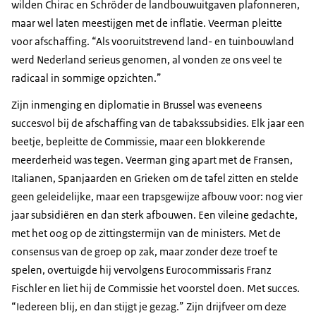
wilden Chirac en Schröder de landbouwuitgaven plafonneren,
maar wel laten meestijgen met de inflatie. Veerman pleitte
voor afschaffing. “Als vooruitstrevend land- en tuinbouwland
werd Nederland serieus genomen, al vonden ze ons veel te
radicaal in sommige opzichten.”
Zijn inmenging en diplomatie in Brussel was eveneens
succesvol bij de afschaffing van de tabakssubsidies. Elk jaar een
beetje, bepleitte de Commissie, maar een blokkerende
meerderheid was tegen. Veerman ging apart met de Fransen,
Italianen, Spanjaarden en Grieken om de tafel zitten en stelde
geen geleidelijke, maar een trapsgewijze afbouw voor: nog vier
jaar subsidiëren en dan sterk afbouwen. Een vileine gedachte,
met het oog op de zittingstermijn van de ministers. Met de
consensus van de groep op zak, maar zonder deze troef te
spelen, overtuigde hij vervolgens Eurocommissaris Franz
Fischler en liet hij de Commissie het voorstel doen. Met succes.
“Iedereen blij, en dan stijgt je gezag.” Zijn drijfveer om deze