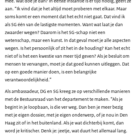
mee. Wat doe je dan? In eerste instantie is er tijd nodig, geeft ze
aan. “Ik vind dat je het altijd moet proberen met elkaar. Maar
soms komt er een moment dat het echt niet gaat. Dat vind ik
als SG één van de lastigste momenten. Want wat laat je dan
zwaarder wegen? Daarom is het SG-schap niet een
wetenschap, maar een kunst. In dat geval moet je alle aspecten
wegen. Is het persoonlijk of zit het in de houding? Kan het echt
niet of is het een kwestie van meer tijd geven? Als je besluit om
mensen te vervangen, moet je dat goed kunnen uitleggen. Dat
op een goede manier doen, is een belangrijke
verantwoordelijkheid.”
Als ambassadeur, DG en SG kreeg ze op verschillende manieren
met de Bestuursraad van het departement te maken. “Als je
begint in je loopbaan, is die ver weg. Dan ben je meer bezig
met je eigen dossier, met je eigen onderwerp, of je nou in Den
Haag zit of in het buitenland. Als je wat dichterbij komt, dan
word je kritischer. Denk je: jeetje, wat duurt het allemaal lang.