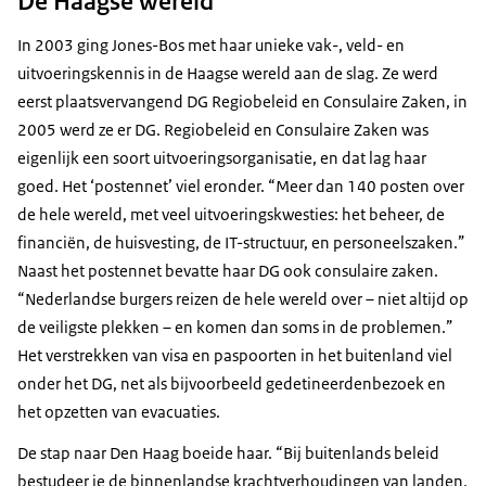
De Haagse wereld
In 2003 ging Jones-Bos met haar unieke vak-, veld- en
uitvoeringskennis in de Haagse wereld aan de slag. Ze werd
eerst plaatsvervangend DG Regiobeleid en Consulaire Zaken, in
2005 werd ze er DG. Regiobeleid en Consulaire Zaken was
eigenlijk een soort uitvoeringsorganisatie, en dat lag haar
goed. Het ‘postennet’ viel eronder. “Meer dan 140 posten over
de hele wereld, met veel uitvoeringskwesties: het beheer, de
financiën, de huisvesting, de IT-structuur, en personeelszaken.”
Naast het postennet bevatte haar DG ook consulaire zaken.
“Nederlandse burgers reizen de hele wereld over – niet altijd op
de veiligste plekken – en komen dan soms in de problemen.”
Het verstrekken van visa en paspoorten in het buitenland viel
onder het DG, net als bijvoorbeeld gedetineerdenbezoek en
het opzetten van evacuaties.
De stap naar Den Haag boeide haar. “Bij buitenlands beleid
bestudeer je de binnenlandse krachtverhoudingen van landen.