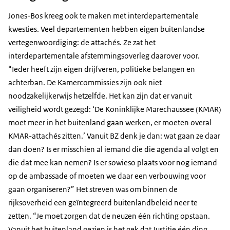
Jones-Bos kreeg ook te maken met interdepartementale
kwesties. Veel departementen hebben eigen buitenlandse
vertegenwoordiging: de attachés. Ze zat het
interdepartementale afstemmingsoverleg daarover voor.
“Ieder heeft zijn eigen drijfveren, politieke belangen en
achterban. De Kamercommissies zijn ook niet
noodzakelijkerwijs hetzelfde. Het kan zijn dat er vanuit
veiligheid wordt gezegd: ‘De Koninklijke Marechaussee (KMAR)
moet meer in het buitenland gaan werken, er moeten overal
KMAR-attachés zitten.’ Vanuit BZ denk je dan: wat gaan ze daar
dan doen? Is er misschien al iemand die die agenda al volgt en
die dat mee kan nemen? Is er sowieso plaats voor nog iemand
op de ambassade of moeten we daar een verbouwing voor
gaan organiseren?” Het streven was om binnen de
rijksoverheid een geïntegreerd buitenlandbeleid neer te
zetten. “Je moet zorgen dat de neuzen één richting opstaan.
Vanuit het buitenland gezien is het gek dat Justitie één ding