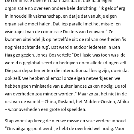
De commissie bleef en daarnaast dacht ook haar eigen
organisatie na over een andere beleidsrichting: “Ik geloof erg
in inhoudelijk vakmanschap, en dat je dat vanuit je eigen
organisatie moet halen. Dat liep parallel met het missie- en
visietraject van de commissie Docters van Leeuwen.” Ze
kwamen uiteindelijk op hetzelfde uit: de rol van overheden ‘is
nog niet achter de rug’. Dat werd niet door iedereen in Den
Haag zo gezien. Jones-Bos vertelt: “De illusie was toen was: de
wereld is geglobaliseerd en bedrijven doen allerlei dingen zelf.
Die paar departementen die internationaal bezig zijn, doen dat
ook zelf. We hebben allemaal onze eigen netwerkjes en we
hebben geen ministerie van Buitenlandse Zaken nodig. De rol
van overheden zou minder worden.” Maar zo zat het niet in de
rest van de wereld – China, Rusland, het Midden-Oosten, Afrika
– waar overheden een grote rol speelden.
Stap voor stap kreeg de nieuwe missie en visie verdere inhoud.
“Ons uitgangspunt werd: je hebt de overheid wél nodig. Voor