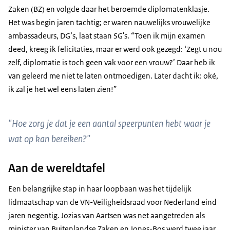
Zaken (BZ) en volgde daar het beroemde diplomatenklasje.
Het was begin jaren tachtig; er waren nauwelijks vrouwelijke
ambassadeurs, DG’s, laat staan SG's. “Toen ik mijn examen
deed, kreeg ik felicitaties, maar er werd ook gezegd: ‘Zegt u nou
zelf, diplomatie is toch geen vak voor een vrouw?’ Daar heb ik
van geleerd me niet te laten ontmoedigen. Later dacht ik: oké,
ik zal je het wel eens laten zien!”
"Hoe zorg je dat je een aantal speerpunten hebt waar je
wat op kan bereiken?"
Aan de wereldtafel
Een belangrijke stap in haar loopbaan was het tijdelijk
lidmaatschap van de VN-Veiligheidsraad voor Nederland eind
jaren negentig. Jozias van Aartsen was net aangetreden als
minister van Buitenlandse Zaken en Jones-Bos werd twee jaar