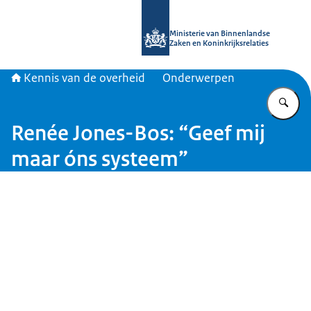
Naar de homepage van Kennis van d
Ministerie van Binnenlandse
Zaken en Koninkrijksrelaties
Kennis van de overheid
Onderwerpen
Vu
Renée Jones-Bos: “Geef mij
maar óns systeem”