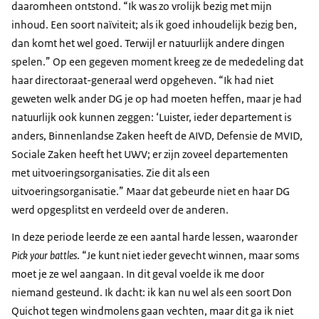
daaromheen ontstond. “Ik was zo vrolijk bezig met mijn
inhoud. Een soort naïviteit; als ik goed inhoudelijk bezig ben,
dan komt het wel goed. Terwijl er natuurlijk andere dingen
spelen.” Op een gegeven moment kreeg ze de mededeling dat
haar directoraat-generaal werd opgeheven. “Ik had niet
geweten welk ander DG je op had moeten heffen, maar je had
natuurlijk ook kunnen zeggen: ‘Luister, ieder departement is
anders, Binnenlandse Zaken heeft de AIVD, Defensie de MVID,
Sociale Zaken heeft het UWV; er zijn zoveel departementen
met uitvoeringsorganisaties. Zie dit als een
uitvoeringsorganisatie.” Maar dat gebeurde niet en haar DG
werd opgesplitst en verdeeld over de anderen.
In deze periode leerde ze een aantal harde lessen, waaronder
Pick your battles
. “Je kunt niet ieder gevecht winnen, maar soms
moet je ze wel aangaan. In dit geval voelde ik me door
niemand gesteund. Ik dacht: ik kan nu wel als een soort Don
Quichot tegen windmolens gaan vechten, maar dit ga ik niet