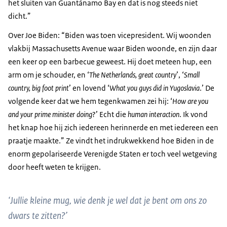
het sluiten van Guantánamo Bay en dat is nog steeds niet
dicht.”
Over Joe Biden: “Biden was toen vicepresident. Wij woonden
vlakbij Massachusetts Avenue waar Biden woonde, en zijn daar
een keer op een barbecue geweest. Hij doet meteen hup, een
arm om je schouder, en ‘
The Netherlands, great country
’, ‘
Small
country, big foot print
’ en lovend ‘
What you guys did in Yugoslavia
.’ De
volgende keer dat we hem tegenkwamen zei hij: ‘
How are you
and your prime minister doing
?’ Echt die
human interaction
. Ik vond
het knap hoe hij zich iedereen herinnerde en met iedereen een
praatje maakte.” Ze vindt het indrukwekkend hoe Biden in de
enorm gepolariseerde Verenigde Staten er toch veel wetgeving
door heeft weten te krijgen.
‘Jullie kleine mug, wie denk je wel dat je bent om ons zo
dwars te zitten?’