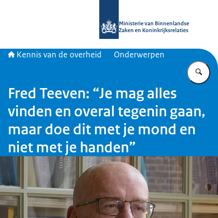
Naar de homepage van Kennis van d
Ministerie van Binnenlandse
Zaken en Koninkrijksrelaties
Kennis van de overheid
Onderwerpen
Vu
Fred Teeven: “Je mag alles
vinden en overal tegenin gaan,
maar doe dit met je mond en
niet met je handen”