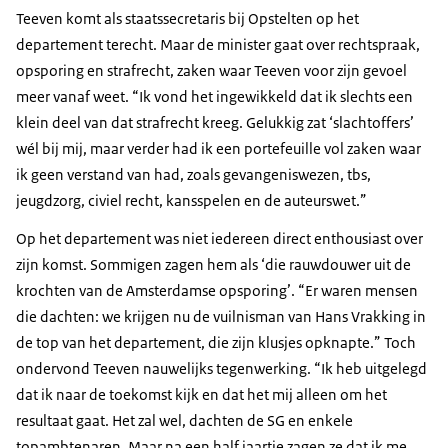
Teeven komt als staatssecretaris bij Opstelten op het
departement terecht. Maar de minister gaat over rechtspraak,
opsporing en strafrecht, zaken waar Teeven voor zijn gevoel
meer vanaf weet. “Ik vond het ingewikkeld dat ik slechts een
klein deel van dat strafrecht kreeg. Gelukkig zat ‘slachtoffers’
wél bij mij, maar verder had ik een portefeuille vol zaken waar
ik geen verstand van had, zoals gevangeniswezen, tbs,
jeugdzorg, civiel recht, kansspelen en de auteurswet.”
Op het departement was niet iedereen direct enthousiast over
zijn komst. Sommigen zagen hem als ‘die rauwdouwer uit de
krochten van de Amsterdamse opsporing’. “Er waren mensen
die dachten: we krijgen nu de vuilnisman van Hans Vrakking in
de top van het departement, die zijn klusjes opknapte.” Toch
ondervond Teeven nauwelijks tegenwerking. “Ik heb uitgelegd
dat ik naar de toekomst kijk en dat het mij alleen om het
resultaat gaat. Het zal wel, dachten de SG en enkele
topambtenaren. Maar na een half jaartje zagen ze dat ik me