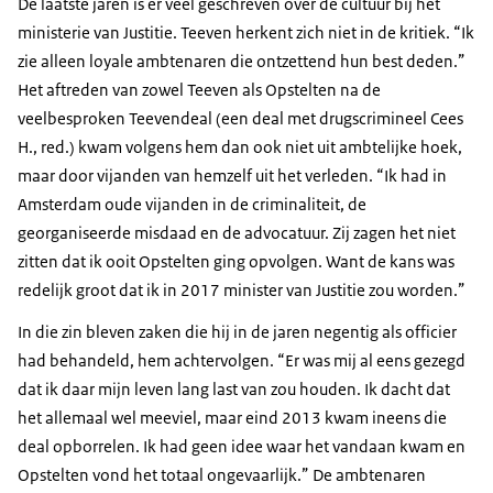
De laatste jaren is er veel geschreven over de cultuur bij het
ministerie van Justitie. Teeven herkent zich niet in de kritiek. “Ik
zie alleen loyale ambtenaren die ontzettend hun best deden.”
Het aftreden van zowel Teeven als Opstelten na de
veelbesproken Teevendeal (een deal met drugscrimineel Cees
H., red.) kwam volgens hem dan ook niet uit ambtelijke hoek,
maar door vijanden van hemzelf uit het verleden. “Ik had in
Amsterdam oude vijanden in de criminaliteit, de
georganiseerde misdaad en de advocatuur. Zij zagen het niet
zitten dat ik ooit Opstelten ging opvolgen. Want de kans was
redelijk groot dat ik in 2017 minister van Justitie zou worden.”
In die zin bleven zaken die hij in de jaren negentig als officier
had behandeld, hem achtervolgen. “Er was mij al eens gezegd
dat ik daar mijn leven lang last van zou houden. Ik dacht dat
het allemaal wel meeviel, maar eind 2013 kwam ineens die
deal opborrelen. Ik had geen idee waar het vandaan kwam en
Opstelten vond het totaal ongevaarlijk.” De ambtenaren