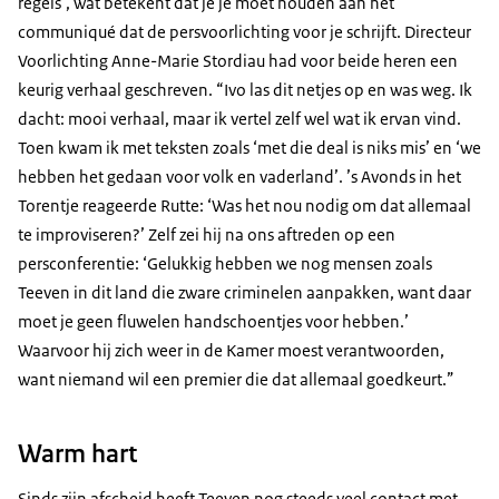
regels’, wat betekent dat je je moet houden aan het
communiqué dat de persvoorlichting voor je schrijft. Directeur
Voorlichting Anne-Marie Stordiau had voor beide heren een
keurig verhaal geschreven. “Ivo las dit netjes op en was weg. Ik
dacht: mooi verhaal, maar ik vertel zelf wel wat ik ervan vind.
Toen kwam ik met teksten zoals ‘met die deal is niks mis’ en ‘we
hebben het gedaan voor volk en vaderland’. ’s Avonds in het
Torentje reageerde Rutte: ‘Was het nou nodig om dat allemaal
te improviseren?’ Zelf zei hij na ons aftreden op een
persconferentie: ‘Gelukkig hebben we nog mensen zoals
Teeven in dit land die zware criminelen aanpakken, want daar
moet je geen fluwelen handschoentjes voor hebben.’
Waarvoor hij zich weer in de Kamer moest verantwoorden,
want niemand wil een premier die dat allemaal goedkeurt.”
Warm hart
Sinds zijn afscheid heeft Teeven nog steeds veel contact met