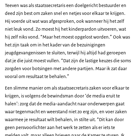
Teeven was als staatssecretaris een doelgericht bestuurder en
deed zijn best om zaken snel en netjes voor elkaar te krijgen.
Hij voerde uit wat was afgesproken, ook wanneer hij het zelf
niet leuk vond. Zo moest hij het kinderpardon uitvoeren, wat
hij zelf niks vond. “Maar het moest opgelost worden.” Ook was
het zijn taak om in het kader van de bezuinigingen
jeugdgevangenissen te sluiten, terwijl hij altijd had geroepen
dat je die juist moest vullen. “Dat zijn de lastige keuzes die soms
zorgden voor botsingen met andere partijen. Maar ik zat daar
vooral om resultaat te behalen.”
Een slimme manier om als staatssecretaris zaken voor elkaar te
krijgen, is volgens de bewindsman door ‘de media eruit te
halen’: zorg dat de media-aandacht naar onderwerpen gaat
waar tegenmacht en weerstand niet zo erg zijn, en voer zaken
waarmee je resultaat wilt behalen, in stilte uit. “Dit kan door
geen persvoorlichter aan het werk te zetten als er iets te
melden valt, maar alleen brieven naar de Kamer te sturen. Ik