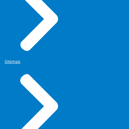
En dat ze daar allemaal hun voordeel mee kunnen
doen.
Wat cruciaal is voor die tentoonstelling is een
toegewijde curator.
Ik geloof, als ik naar de afgelopen zes keer kijk, dat
we daar goed in geslaagd zijn...
om een oud-BZK topambtenaar en een oud-
minister op de onderwerpen te werven.
Wat ingewikkeld is, is vaak om alle documenten bij
Sitemap
elkaar te krijgen
Want we gaan soms wel 30-40 jaar terug.
En zie dan maar eens de documenten die toen in
de ambtelijke organisatie zijn rondgestuurd...
te pakken te krijgen.
Koudwatervrees zit ‘m misschien een beetje bij
aanvang...
op de keuze van degene die de kritische
weteschappelijke reflectie moet gaan uitvoeren.