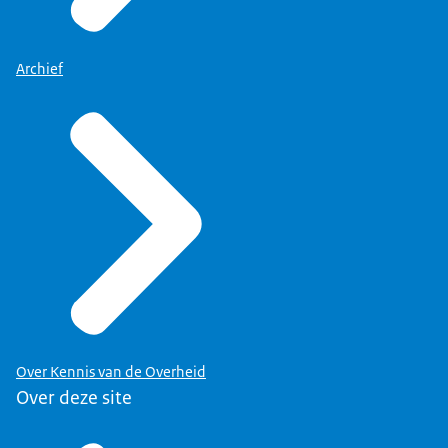
Maar eerlijkheid gebied te zeggen dat dat nooit de
keuze heeft beïnvloedt.
Archief
Ik denk dat we nu op driekwart van het verhaal
zijn.
We moeten nog een paar tentoonstellingen doen.
Waaronder die over Koninkrijkrelaties.
Dat is ook een mooi dossier wat we eens even flink
beet willen pakken.
Ik merk ook dat het steeds sneller gaat. Het gaat
ons steeds makkelijker af.
Voor de laatste tentoonstelling hadden we twee
maanden nodig...
terwijl, met de eerste zijn we toch wel een half
jaartje mee aan het stoeien geweest.
Over Kennis van de Overheid
En dan komen we in een soort beheerfase, dat we
Over deze site
de zaken steeds moeten updaten.
Ik denk in eerste instantie aan mensen die nieuw