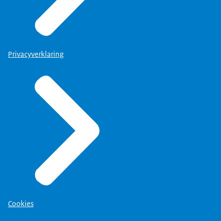
en leren van dat verleden.
Wat heel erg leuk is, is dat we toch wel veel
complimenten krijgen uit de wetenschappelijk
hoek.
Privacyverklaring
Voor hen is het natuurlijk heel erg makkelijk om
allerlei literatuur te kunnen vinden
op een bepaalde vindplaats.
Maar wat ik misschien wel nog leuker vind...
is dat er een aantal departementen zijn die
belangstelling hebben getoond voor het format...
dus daar gaan we binnenkort langs.
Cookies