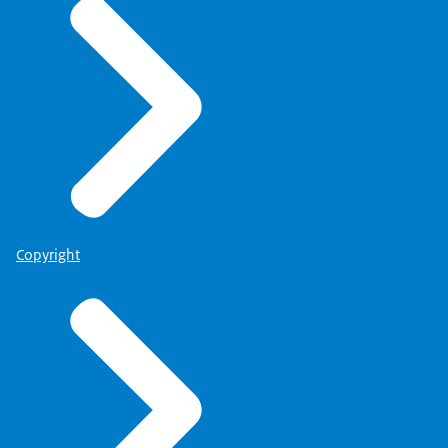
zijn op een dossier.
Ambtenaren die nieuw zijn op een bepaald
beleidsdossier.
Die moeten niet afhankelijk zijn van hun
kamergenoot of de kennis van hun toevallige
kamergenoot.
Die moeten een compleet beeld kunnen krijgen
van wat zich op dat dossier heeft afgespeeld.
En dat krijgen ze hiermee.
Of de burger nou direct geïnteresseerd is in de
Copyright
tijdlijnen en de interviews...
dat durf ik niet helemaal met stelligheid te
beweren.
Maar ik denk in z'n algemeenheid dat een burger
er veel aan heeft...
als er overheidsorganisaties terugkijken naar hun
verleden...