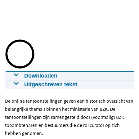
Downloaden
BZK tentoonstellingen, een initiatief van het
Uitgeschreven tekst
programma Kennis van de Overheid
11-11-2022
3:31
mp4
137,0 MB
Tentoonstellingen zijn onderdeel van een groter
De online tentoonstellingen geven een historisch overzicht van
geheugen van BZK.
belangrijke thema's binnen het ministerie van
BZK
. De
Download
Die tentoonstellingen zijn in feite een tijdlijn
tentoonstellingen zijn samengesteld door (voormalig) BZK
waarlangs we alle...
topambtenaren en bestuurders die de rol curator op zich
Ondertiteling
documenten inzichtelijk maken voor BZK
hebben genomen.
srt
4,8 KB