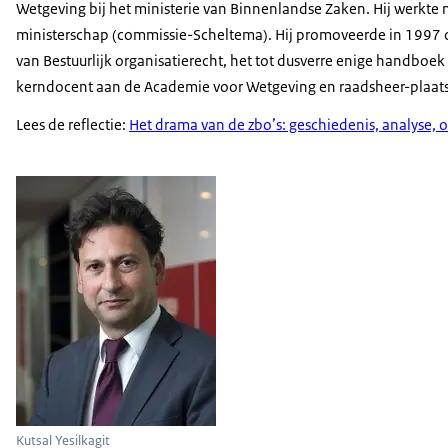
Wetgeving bij het ministerie van Binnenlandse Zaken. Hij werkte
consumenten.
ministerschap (commissie-Scheltema). Hij promoveerde in 1997 cum
Daar zitten de grotere partijen en brancheorganisaties in 
van Bestuurlijk organisatierecht, het tot dusverre enige handboek
Je bent voorzitter geweest van de Handvestgroep Publiek V
kerndocent aan de Academie voor Wetgeving en raadsheer-plaats
samenwerkten?
Lees de reflectie:
Het drama van de zbo’s: geschiedenis, analyse, 
Dat was destijds een initiatief van de grotere zbo's in Nede
Bijvoorbeeld de Rijksdienst voor het Wegverkeer Centraal
Dat type grotere zbo's vond het een goed idee om bij elka
die je had als zbo ten opzichte van je ministerie, je moed
En ik vind dat daar hele goede dingen zijn aangejaagd.
Een van de zaken was bijvoorbeeld dat een kwaliteitshandv
basis zodat in het kader van publiek verantwoorden mensen
Heb je nog een slotboodschap voor degene die straks die 
-Misschien meer een cri de coeur.
Ik weet niet of die per se voor de bezoeker van de tentoon
de zbo's en de ministeries.
(Het Nederlandse wapenschild met daarnaast: Rijksoverheid
Kutsal Yesilkagit