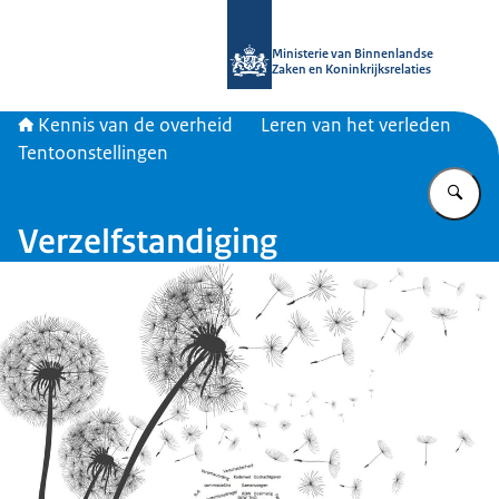
Naar de homepage van Kennis van d
Ministerie van Binnenlandse
Zaken en Koninkrijksrelaties
Kennis van de overheid
Leren van het verleden
Tentoonstellingen
Vu
Verzelfstandiging