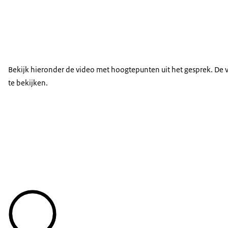
toetsingspunten gaat nader in op de aandachtspunt
verantwoordelijkheid lijkt te bestaan, gaat uit van
Dank u wel.
Document:
Document:
Nota Functioneel Bestuur - 1990
Zelfstandige Bestuursorganen - Scheltema
Bekijk hieronder de video met hoogtepunten uit het gesprek. De vo
te bekijken.