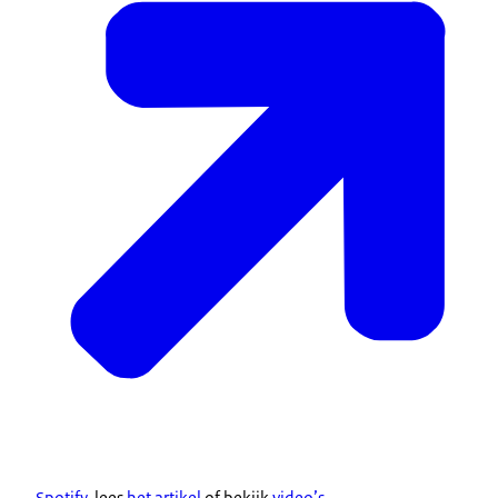
Spotify
, lees
het artikel
of bekijk
video’s
.