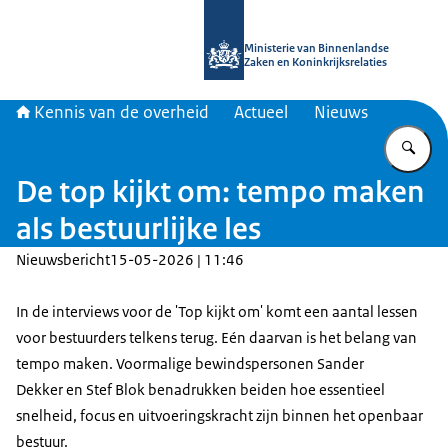
Naar de homepage van Kennis van d
Ministerie van Binnenlandse
Zaken en Koninkrijksrelaties
Kennis van de overheid
Actueel
Nieuws
Vu
De top kijkt om: tempo maken
als bestuurlijke les
Nieuwsbericht
15-05-2026 | 11:46
In de interviews voor de 'Top kijkt om' komt een aantal lessen
voor bestuurders telkens terug. Eén daarvan is het belang van
tempo maken. Voormalige bewindspersonen Sander
Dekker en Stef Blok benadrukken beiden hoe essentieel
snelheid, focus en uitvoeringskracht zijn binnen het openbaar
bestuur.