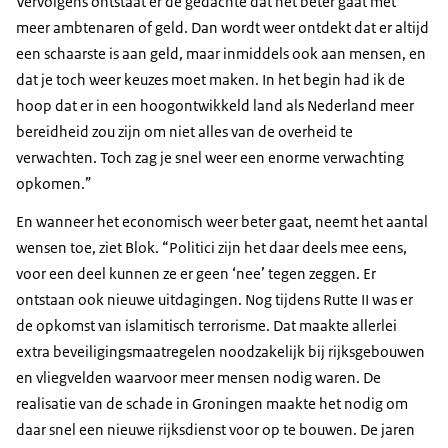
Vervolgens ontstaat er de gedachte dat het beter gaat met
meer ambtenaren of geld. Dan wordt weer ontdekt dat er altijd
een schaarste is aan geld, maar inmiddels ook aan mensen, en
dat je toch weer keuzes moet maken. In het begin had ik de
hoop dat er in een hoogontwikkeld land als Nederland meer
bereidheid zou zijn om niet alles van de overheid te
verwachten. Toch zag je snel weer een enorme verwachting
opkomen.”
En wanneer het economisch weer beter gaat, neemt het aantal
wensen toe, ziet Blok. “Politici zijn het daar deels mee eens,
voor een deel kunnen ze er geen ‘nee’ tegen zeggen. Er
ontstaan ook nieuwe uitdagingen. Nog tijdens Rutte II was er
de opkomst van islamitisch terrorisme. Dat maakte allerlei
extra beveiligingsmaatregelen noodzakelijk bij rijksgebouwen
en vliegvelden waarvoor meer mensen nodig waren. De
realisatie van de schade in Groningen maakte het nodig om
daar snel een nieuwe rijksdienst voor op te bouwen. De jaren