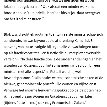
moeten ook duidelijk zijn over wat we hier doen en wat er
lokaal moet gebeuren.’” Ook als dat een minder welkome
boodschap is: “Uiteindelijk heeft de kiezer jou daar neergezet
om het land te besturen.”
Blok was al politiek routinier toen zijn eerste ministerschap zich
aandiende; hij was bijvoorbeeld al jarenlang Kamerlid. Bij
aanvang van Rutte I volgde hij tegen alle verwachtingen Rutte
op als fractievoorzitter. Een functie die hij met plezier vervulde,
vertelt hij. “In deze functie doe je de onderhandelingen en het
uitruilen van dossiers; daar ligt soms meer invloed dan bij een
minister, met alle respect.” In Rutte II werd hij wél
bewindspersoon. “Mijn opties waren Economische Zaken of de
nieuwe, gecombineerde portefeuille Wonen en Rijksdienst.
Vanwege het enorme hervormingspakket op beide poten heb
ik met veel plezier Wonen en Rijksdienst gedaan en later
(tijdens Rutte III, red.) ook nog Economische Zaken.”