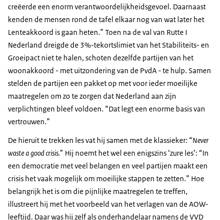
creëerde een enorm verantwoordelijkheidsgevoel. Daarnaast
kenden de mensen rond de tafel elkaar nog van wat later het
Lenteakkoord is gaan heten.” Toen na de val van Rutte I
Nederland dreigde de 3%-tekortslimiet van het Stabiliteits- en
Groeipact niet te halen, schoten dezelfde partijen van het
woonakkoord - met uitzondering van de PvdA - te hulp. Samen
stelden de partijen een pakket op met voor ieder moeilijke
maatregelen om zo te zorgen dat Nederland aan zijn
verplichtingen bleef voldoen. “Dat legt een enorme basis van
vertrouwen.”
De hieruit te trekken les vat hij samen met de klassieker: “
Never
waste a good crisis.
” Hij noemt het wel een enigszins ‘zure les’: “In
een democratie met veel belangen en veel partijen maakt een
crisis het vaak mogelijk om moeilijke stappen te zetten.” Hoe
belangrijk het is om die pijnlijke maatregelen te treffen,
illustreert hij met het voorbeeld van het verlagen van de AOW-
leeftijd. Daar was hij zelf als onderhandelaar namens de VVD