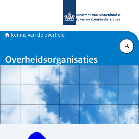
Naar de homepage van Kennis van d
Ministerie van Binnenlandse
Zaken en Koninkrijksrelaties
Kennis van de overheid
Vu
Overheidsorganisaties
Menu