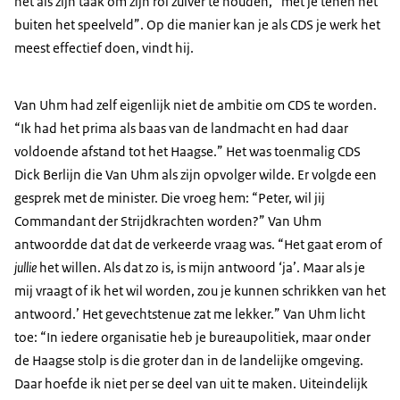
het als zijn taak om zijn rol zuiver te houden, “met je tenen net
buiten het speelveld”. Op die manier kan je als CDS je werk het
meest effectief doen, vindt hij.
Van Uhm had zelf eigenlijk niet de ambitie om CDS te worden.
“Ik had het prima als baas van de landmacht en had daar
voldoende afstand tot het Haagse.” Het was toenmalig CDS
Dick Berlijn die Van Uhm als zijn opvolger wilde. Er volgde een
gesprek met de minister. Die vroeg hem: “Peter, wil jij
Commandant der Strijdkrachten worden?” Van Uhm
antwoordde dat dat de verkeerde vraag was. “Het gaat erom of
jullie
het willen. Als dat zo is, is mijn antwoord ‘ja’. Maar als je
mij vraagt of ik het wil worden, zou je kunnen schrikken van het
antwoord.’ Het gevechtstenue zat me lekker.” Van Uhm licht
toe: “In iedere organisatie heb je bureaupolitiek, maar onder
de Haagse stolp is die groter dan in de landelijke omgeving.
Daar hoefde ik niet per se deel van uit te maken. Uiteindelijk