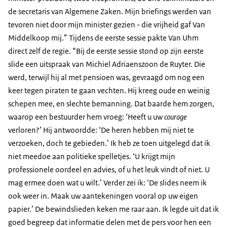
de secretaris van Algemene Zaken. Mijn briefings werden van
tevoren niet door mijn minister gezien - die vrijheid gaf Van
Middelkoop mij.” Tijdens de eerste sessie pakte Van Uhm
direct zelf de regie. “Bij de eerste sessie stond op zijn eerste
slide een uitspraak van Michiel Adriaenszoon de Ruyter. Die
werd, terwijl hij al met pensioen was, gevraagd om nog een
keer tegen piraten te gaan vechten. Hij kreeg oude en weinig
schepen mee, en slechte bemanning. Dat baarde hem zorgen,
waarop een bestuurder hem vroeg: ‘Heeft u uw
courage
verloren?’ Hij antwoordde: ‘De heren hebben mij niet te
verzoeken, doch te gebieden.’ Ik heb ze toen uitgelegd dat ik
niet meedoe aan politieke spelletjes. ‘U krijgt mijn
professionele oordeel en advies, of u het leuk vindt of niet. U
mag ermee doen wat u wilt.’ Verder zei ik: ‘De slides neem ik
ook weer in. Maak uw aantekeningen vooral op uw eigen
papier.’ De bewindslieden keken me raar aan. Ik legde uit dat ik
goed begreep dat informatie delen met de pers voor hen een