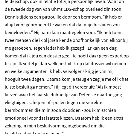
leiderschap, ook in relatie tot zijn persoonlijk leven. Want op
de tweede dag van Van Uhms CDS-schap overleed zijn zoon
Dennis tijdens een patrouille door een bermbom.
“
Ik heb er
altijd voor geprobeerd te waken dat dat mijn besluiten zou
beïnvloeden.” Hij nam daar maatregelen voor. “Ik heb toen
twee mensen die ik al jaren kende onafhankelijk van elkaar bij
me geroepen. Tegen ieder heb ik gezegd: ‘Er kan een dag
komen dat ik jou een dossier geef. Je hoeft daar geen expert op
te zijn. Ik vertel je dan welk besluit ik op dat dossier wil nemen
en welke argumenten ik heb. Vervolgens krijg je van mij
hooguit twee dagen. Daarna kom je terug en zeg je me of ik het
juiste besluit ga nemen.” Hij legt dit verder uit: “Als ik moest
kiezen waar het laatste dubbeltje van Defensie naartoe ging -
vliegtuigen, schepen of spullen tegen die verrekte
bermbommen die mijn zoon doodden - zou ik misschien
emotioneel voor dat laatste kiezen. Daarom heb ik een extra
zekering in mijn besluitvorming ingebouwd om die
kwetsbaarheid op te vangen.”