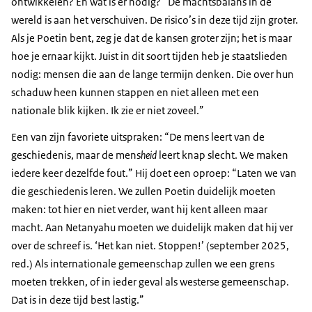
ontwikkelen? En wat is er nodig? “De machtsbalans in de
wereld is aan het verschuiven. De risico’s in deze tijd zijn groter.
Als je Poetin bent, zeg je dat de kansen groter zijn; het is maar
hoe je ernaar kijkt. Juist in dit soort tijden heb je staatslieden
nodig: mensen die aan de lange termijn denken. Die over hun
schaduw heen kunnen stappen en niet alleen met een
nationale blik kijken. Ik zie er niet zoveel.”
Een van zijn favoriete uitspraken: “De mens leert van de
geschiedenis, maar de mens
heid
leert knap slecht. We maken
iedere keer dezelfde fout.” Hij doet een oproep: “Laten we van
die geschiedenis leren. We zullen Poetin duidelijk moeten
maken: tot hier en niet verder, want hij kent alleen maar
macht. Aan Netanyahu moeten we duidelijk maken dat hij ver
over de schreef is. ‘Het kan niet. Stoppen!’ (september 2025,
red.) Als internationale gemeenschap zullen we een grens
moeten trekken, of in ieder geval als westerse gemeenschap.
Dat is in deze tijd best lastig.”