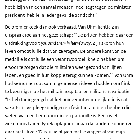
het bijzijn van een aantal mensen ‘nee’ zegt tegen de minister-
president, heb je in ieder geval de aandacht.”
De premier keek dan ook verbaasd. Van Uhm lichtte zijn
uitspraak toe aan het gezelschap: “‘De Britten hebben daar een
uitdrukking voor:
you send them in harm's way
. Zij riskeren hun
leven omdat jullie dat van ze vragen. De andere kant van de
medaille is dat jullie een verantwoordelijkheid hebben om
ervoor te zorgen dat die militairen weer gezond van lijf en
leden, en goed in hun koppie terug kunnen komen.’” Van Uhm
had vernomen dat sommige mensen ideeën hadden om flink
te bezuinigen op het militair hospitaal en militaire revalidatie.
“Ik heb toen gezegd dat het hun verantwoordelijkheid is dat
we artsen, verpleegkundigen en fysiotherapeuten hebben die
weten wat een bermbom en een patrouille is. Een civiel
ziekenhuis kan ze fysiek oplappen, maar dat andere kunnen ze
daar niet. Ik zei: ‘Dus jullie blijven met je vingers af van mijn