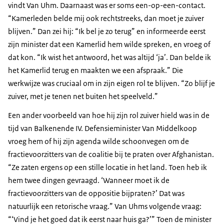
vindt Van Uhm. Daarnaast was er soms een-op-een-contact.
“Kamerleden belde mij ook rechtstreeks, dan moet je zuiver
blijven.” Dan zei hij: “Ik bel je zo terug” en informeerde eerst
zijn minister dat een Kamerlid hem wilde spreken, en vroeg of
dat kon. “Ik wist het antwoord, het was altijd ‘ja’. Dan belde ik
het Kamerlid terug en maakten we een afspraak.” Die
werkwijze was cruciaal om in zijn eigen rol te blijven. “Zo blijf je
zuiver, met je tenen net buiten het speelveld.”
Een ander voorbeeld van hoe hij zijn rol zuiver hield was in de
tijd van Balkenende IV. Defensieminister Van Middelkoop
vroeg hem of hij zijn agenda wilde schoonvegen om de
fractievoorzitters van de coalitie bij te praten over Afghanistan.
“Ze zaten ergens op een stille locatie in het land. Toen heb ik
hem twee dingen gevraagd. ‘Wanneer moet ik de
fractievoorzitters van de oppositie bijpraten?’ Dat was
natuurlijk een retorische vraag.” Van Uhms volgende vraag:
“‘Vind je het goed dat ik eerst naar huis ga?’” Toen de minister