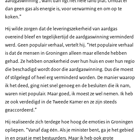
aardgaswinning’, want dan ligt het hele land plat. Omdat er
dan geen gas als energie is, voor verwarming en om op te
koken.”
Hij wilde zorgen dat de leveringszekerheid van aardgas
overeind bleef en tegelijkertijd de aardgaswinning verminderd
werd. Geen populair verhaal, vertelt hij. “Het populaire verhaal
is dat de mensen in Groningen alleen maar ellende hebben
gehad. Ze hebben onzekerheid over hun huis en over hun regio
die beschadigd wordt door die aardgaswinning. Dus die moest
óf stilgelegd of heel erg verminderd worden. De manier waarop
ik het deed, ging niet snel genoeg en de besluiten die ik nam,
waren niet populair. Maar goed, ik moest ze wel nemen. Ik heb
ze ook verdedigd in de Tweede Kamer en ze zijn steeds
geaccordeerd.”
Hij realiseerde zich terdege hoe hoog de emoties in Groningen
opliepen. “Vanaf dag één. Als je minister bent, ga je het gebied
in en praat je met bestuurders. Maar ik heb ook grote