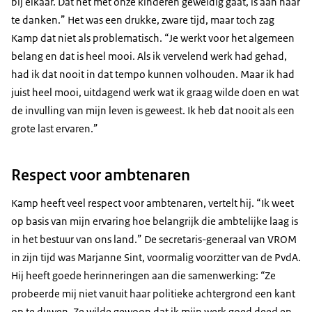
bij elkaar. Dat het met onze kinderen geweldig gaat, is aan haar
te danken.” Het was een drukke, zware tijd, maar toch zag
Kamp dat niet als problematisch. “Je werkt voor het algemeen
belang en dat is heel mooi. Als ik vervelend werk had gehad,
had ik dat nooit in dat tempo kunnen volhouden. Maar ik had
juist heel mooi, uitdagend werk wat ik graag wilde doen en wat
de invulling van mijn leven is geweest. Ik heb dat nooit als een
grote last ervaren.”
Respect voor ambtenaren
Kamp heeft veel respect voor ambtenaren, vertelt hij. “Ik weet
op basis van mijn ervaring hoe belangrijk die ambtelijke laag is
in het bestuur van ons land.” De secretaris-generaal van VROM
in zijn tijd was Marjanne Sint, voormalig voorzitter van de PvdA.
Hij heeft goede herinneringen aan die samenwerking:
“
Ze
probeerde mij niet vanuit haar politieke achtergrond een kant
op te duwen. Ze wilde gewoon dat ik mijn werk goed deed en