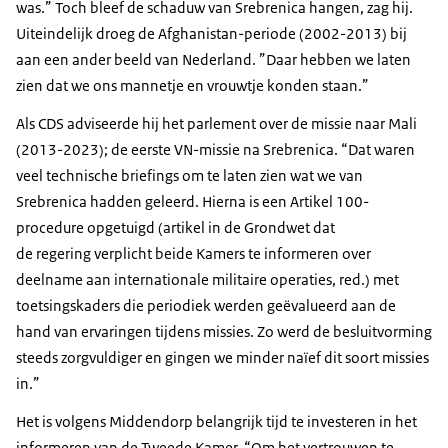
was.” Toch bleef de schaduw van Srebrenica hangen, zag hij.
Uiteindelijk droeg de Afghanistan-periode (2002-2013) bij
aan een ander beeld van Nederland. ”Daar hebben we laten
zien dat we ons mannetje en vrouwtje konden staan.”
Als CDS adviseerde hij het parlement over de missie naar Mali
(2013-2023); de eerste VN-missie na Srebrenica. “Dat waren
veel technische briefings om te laten zien wat we van
Srebrenica hadden geleerd. Hierna is een Artikel 100-
procedure opgetuigd (artikel in de Grondwet dat
de regering verplicht beide Kamers te informeren over
deelname aan internationale militaire operaties, red.) met
toetsingskaders die periodiek werden geëvalueerd aan de
hand van ervaringen tijdens missies. Zo werd de besluitvorming
steeds zorgvuldiger en gingen we minder naïef dit soort missies
in.”
Het is volgens Middendorp belangrijk tijd te investeren in het
informeren van de Tweede Kamer. “Om het vertrouwen te