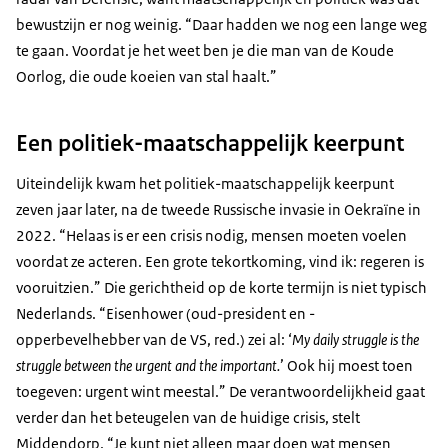
bewustzijn er nog weinig. “Daar hadden we nog een lange weg
te gaan. Voordat je het weet ben je die man van de Koude
Oorlog, die oude koeien van stal haalt.”
Een politiek-maatschappelijk keerpunt
Uiteindelijk kwam het politiek-maatschappelijk keerpunt
zeven jaar later, na de tweede Russische invasie in Oekraïne in
2022. “Helaas is er een crisis nodig, mensen moeten voelen
voordat ze acteren. Een grote tekortkoming, vind ik: regeren is
vooruitzien.” Die gerichtheid op de korte termijn is niet typisch
Nederlands. “Eisenhower (oud-president en -
opperbevelhebber van de VS, red.) zei al: ‘
My daily struggle is the
struggle between the urgent and the important.
’ Ook hij moest toen
toegeven: urgent wint meestal.” De verantwoordelijkheid gaat
verder dan het beteugelen van de huidige crisis, stelt
Middendorp. “Je kunt niet alleen maar doen wat mensen