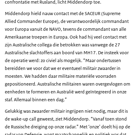
confrontatie met Rusland, licht Middendorp toe.
Middendorp hield nauw contact met de SACEUR (Supreme
Allied Commander Europe), de verantwoordelijk commandant
voor Europa vanuit de NAVO, tevens de commandant van alle
Amerikaanse troepen in Europa. Ook had hij veel contact met
zijn Australische collega die betrokken was vanwege de 27
Australische slachtoffers aan boord van MH17. De insteek voor
de operatie werd: zo civiel als mogelijk. “Maar ondertussen
bereidden we voor dat we er eventueel militair zwaarder in
moesten. We hadden daar militaire materiële voorraden
gepositioneerd. Australische militairen waren overgevlogen om
eenheden te formeren en Australië werd geïntegreerd in onze
staf. Allemaal binnen een dag.”
Gelukkig was zwaarder militair ingrijpen niet nodig, maar dit is
de wake-up call geweest, ziet Middendorp. “Vanaf toen stond
de Russische dreiging op onze radar.” Met ‘onze’ doelt hij op de
radar van Defensie, want maatschappelijk en politiek was dat