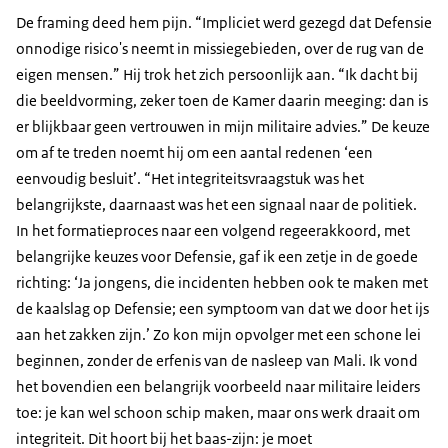
De framing deed hem pijn. “Impliciet werd gezegd dat Defensie
onnodige risico's neemt in missiegebieden, over de rug van de
eigen mensen.” Hij trok het zich persoonlijk aan. “Ik dacht bij
die beeldvorming, zeker toen de Kamer daarin meeging: dan is
er blijkbaar geen vertrouwen in mijn militaire advies.” De keuze
om af te treden noemt hij om een aantal redenen ‘een
eenvoudig besluit’. “Het integriteitsvraagstuk was het
belangrijkste, daarnaast was het een signaal naar de politiek.
In het formatieproces naar een volgend regeerakkoord, met
belangrijke keuzes voor Defensie, gaf ik een zetje in de goede
richting: ‘Ja jongens, die incidenten hebben ook te maken met
de kaalslag op Defensie; een symptoom van dat we door het ijs
aan het zakken zijn.’ Zo kon mijn opvolger met een schone lei
beginnen, zonder de erfenis van de nasleep van Mali. Ik vond
het bovendien een belangrijk voorbeeld naar militaire leiders
toe: je kan wel schoon schip maken, maar ons werk draait om
integriteit. Dit hoort bij het baas-zijn: je moet