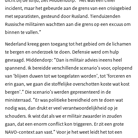
dicht bij de strijd, ziet Middendorp. “Het was een civiel
incident, maar het gebeurde aan de grens van een crisisgebied
met separatisten, gesteund door Rusland. Tienduizenden
Russische militairen wachtten aan die grens op een excuus om
binnen te vallen.”
Nederland kreeg geen toegang tot het gebied om de lichamen
te bergen en onderzoek te doen. Defensie werd om hulp
gevraagd. Middendorp: “Dan is militair advies ineens heel
spannend. Ik bereidde verschillende scenario’s voor, oplopend
van ‘blijven duwen tot we toegelaten worden’, tot ‘forceren en
erin gaan, we gaan die stoffelijke overschotten koste wat kost
bergen’.” Die scenario’s werden gepresenteerd in de
ministerraad. ”Er was politieke bereidheid om te doen wat
nodig was, dan drukt er veel verantwoordelijkheid op je
schouders. Ik wist dat als we er militair zwaarder in zouden
gaan, dat een enorm conflict kon triggeren. Er zit een grote
NAVO-context aan vast.” Voor je het weet leidt het tot een