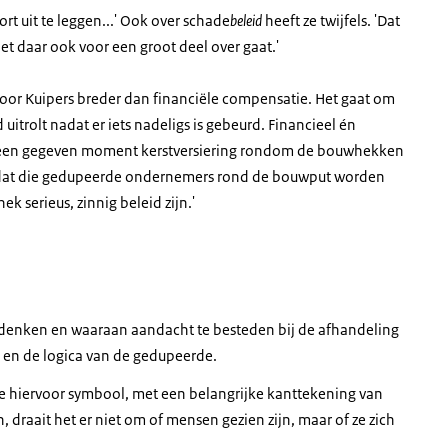
 uit te leggen...' Ook over schade
beleid
heeft ze twijfels. 'Dat
 het daar ook voor een groot deel over gaat.'
voor Kuipers breder dan financiële compensatie. Het gaat om
uitrolt nadat er iets nadeligs is gebeurd. Financieel én
p een gegeven moment kerstversiering rondom de bouwhekken
och dat die gedupeerde ondernemers rond de bouwput worden
 serieus, zinnig beleid zijn.'
e denken en waaraan aandacht te besteden bij de afhandeling
 en de logica van de gedupeerde.
je hiervoor symbool, met een belangrijke kanttekening van
n, draait het er niet om of mensen gezien zijn, maar of ze zich