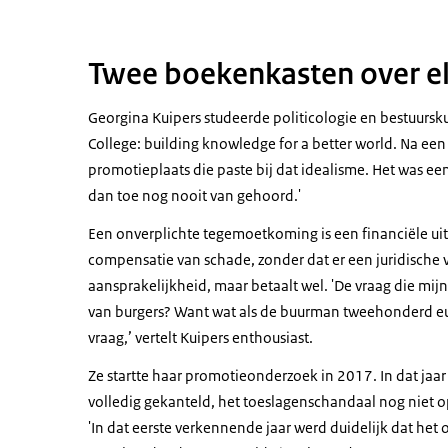
Twee boekenkasten over e
Georgina Kuipers studeerde politicologie en bestuurs
College: building knowledge for a better world. Na e
promotieplaats die paste bij dat idealisme. Het was e
dan toe nog nooit van gehoord.'
Een onverplichte tegemoetkoming is een financiële uitk
compensatie van schade, zonder dat er een juridische 
aansprakelijkheid, maar betaalt wel. 'De vraag die mij
van burgers? Want wat als de buurman tweehonderd euro 
vraag,’ vertelt Kuipers enthousiast.
Ze startte haar promotieonderzoek in 2017. In dat jaa
volledig gekanteld, het toeslagenschandaal nog niet o
'In dat eerste verkennende jaar werd duidelijk dat het