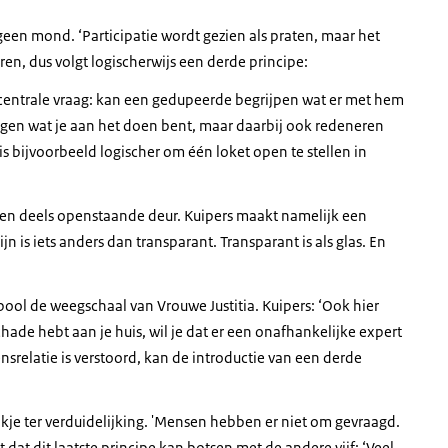
 geen mond. ‘Participatie wordt gezien als praten, maar het
eren, dus volgt logischerwijs een derde principe:
 centrale vraag: kan een gedupeerde begrijpen wat er met hem
leggen wat je aan het doen bent, maar daarbij ook redeneren
s bijvoorbeeld logischer om één loket open te stellen in
 een deels openstaande deur. Kuipers maakt namelijk een
n is iets anders dan transparant. Transparant is als glas. En
mbool de weegschaal van Vrouwe Justitia. Kuipers: ‘Ook hier
chade hebt aan je huis, wil je dat er een onafhankelijke expert
nsrelatie is verstoord, kan de introductie van een derde
lokje ter verduidelijking. 'Mensen hebben er niet om gevraagd.
t dat dit laatste principe kan botsen met de andere vijf: ‘Veel