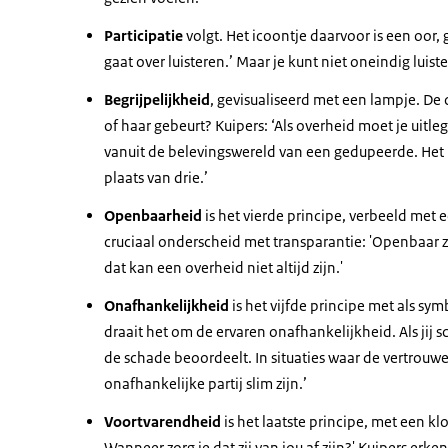
Participatie
volgt. Het icoontje daarvoor is een oor,
gaat over luisteren.’ Maar je kunt niet oneindig luist
Begrijpelijkheid
, gevisualiseerd met een lampje. De
of haar gebeurt? Kuipers: ‘Als overheid moet je uit
vanuit de belevingswereld van een gedupeerde. Het i
plaats van drie.’
Openbaarheid
is het vierde principe, verbeeld met
cruciaal onderscheid met transparantie: 'Openbaar zij
dat kan een overheid niet altijd zijn.'
Onafhankelijkheid
is het vijfde principe met als sy
draait het om de ervaren onafhankelijkheid. Als jij s
de schade beoordeelt. In situaties waar de vertrouwe
onafhankelijke partij slim zijn.’
Voortvarendheid
is het laatste principe, met een k
Wanneer zorg je dat zij van jou af zijn?' Kuipers erken