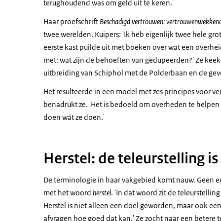
terughoudend was om geld uit te keren.'
Haar proefschrift
Beschadigd vertrouwen: vertrouwenwekkend s
twee werelden. Kuipers: 'Ik heb eigenlijk twee hele gr
eerste kast puilde uit met boeken over wat een overhe
met: wat zijn de behoeften van gedupeerden?' Ze keek 
uitbreiding van Schiphol met de Polderbaan en de ge
Het resulteerde in een model met zes principes voor v
benadrukt ze. 'Het is bedoeld om overheden te helpen
doen wát ze doen.'
Herstel: de teleurstelling i
De terminologie in haar vakgebied komt nauw. Geen en
met het woord
herstel
. 'In dat woord zit de teleurstelli
Herstel is niet alleen een doel geworden, maar ook een 
afvragen hoe goed dat kan.' Ze zocht naar een betere