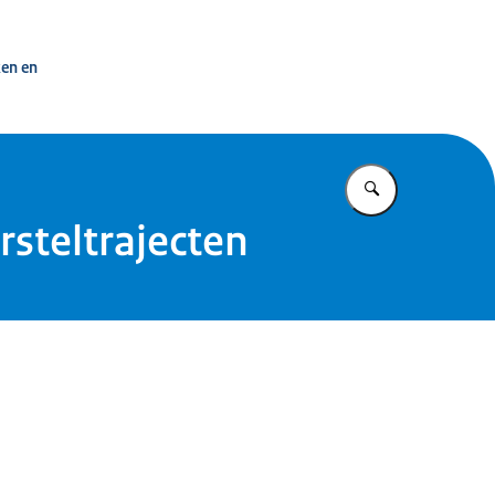
 overheid
ken en
Vul in wat u z
rsteltrajecten