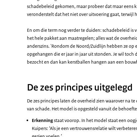
schadebeleid gekomen, maar probeer dat maar eens kort
veronderstelt dat het niet over uitvoering gaat, terwijl
En om die term nog verder te duiden: schadebeleid is 
het hele pakket aan maatregelen; alles wat de overheid 
anderszins. 'Rondom de Noord/Zuidlijn hebben ze o
opgehangen die er jaar in jaar uit stonden. Je wil t
bezocht en dan kan kerstballen hangen aan een bouwhek
De zes principes uitgelegd
De zes principes laten de overheid zien waarover na t
van schade. Het model is opgesteld vanuit de behoefte
Erkenning
staat voorop. In het model staat een oog
Kuipers: ‘Als je een vertrouwensrelatie wilt verbetere
gezien voelen.’