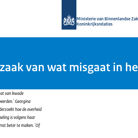
Naar de homepage van Kennis van de
Ministerie van Binnenlandse Za
Koninkrijksrelaties
zaak van wat misgaat in he
ltaat van kwade
peerden.' Georgina
erzoekt hoe de overheid
eling is volgens haar
omst beter te maken. 'Of