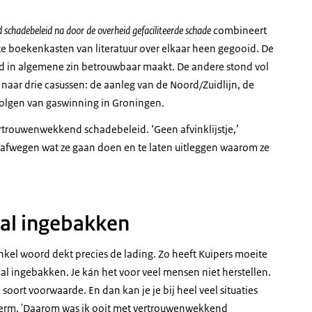
chadebeleid na door de overheid gefaciliteerde schade
combineert
ote boekenkasten van literatuur over elkaar heen gegooid. De
id in algemene zin betrouwbaar maakt. De andere stond vol
naar drie casussen: de aanleg van de Noord/Zuidlijn, de
volgen van gaswinning in Groningen.
ertrouwenwekkend schadebeleid. ‘Geen afvinklijstje,’
 afwegen wat ze gaan doen en te laten uitleggen waarom ze
s al ingebakken
kel woord dekt precies de lading. Zo heeft Kuipers moeite
ng al ingebakken. Je kán het voor veel mensen niet herstellen.
soort voorwaarde. En dan kan je je bij heel veel situaties
 term. 'Daarom was ik ooit met vertrouwenwekkend