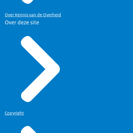
hadden om werkloos te worden.
Over Kennis van de Overheid
Je werd nu voor iets
Over deze site
totaal anders gevraagd.
Ja, maar het had alles te maken
met hoe ik de afgelopen decennia
- betaald door de overheid, dan
wel in dienst van de overheid
- dienstverlening heb gedaan
aan de samenleving in politiek
bestuurlijke functies. Als
Wethouder in de gemeente Roermond
als Kamerlid.
Copyright
Tof, wacht even. Jij wordt gevraagd
als voorzitter van die ouders,