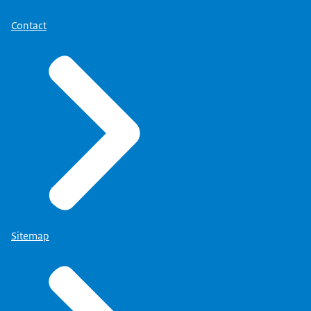
Het zal je maar overkomen.
Contact
We zitten nu in Den Haag
in een podcaststudio.
Ik zeg 'we', maar er zitten geen
ouders bij die dit is overkomen.
Zij vonden het te heftig
om weer op te rakelen.
de voorzitter van de Oudercommissie
Kinderopvangtoeslag zit er
wel. Dat is Tof Thissen.
Heel hartelijk welkom, Tof.
Sitemap
Dank je wel. We hebben net
besloten dat we 'je' en 'jij' mogen
zeggen. Wat dacht je toen je werd