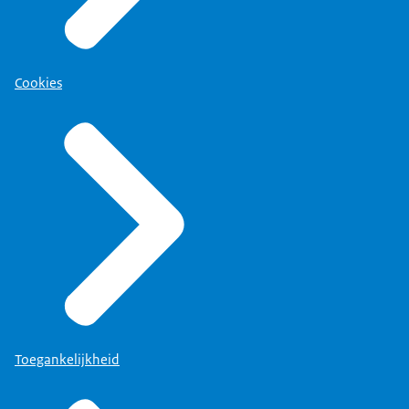
Je bent een adviesorgaan
voor het kabinet, in casu de
staatssecretaris. Je moet zorgen
Cookies
dat er goed doorwrochte adviezen
komen. Ontdaan van emotie,
terwijl de woede van de ouders er
wel in mag doorklinken.
Moest je je invechten? Of
vertrouwden ze je meteen?
Dat was lastig. Een terechte vraag.
Ze hebben een gesprek met mij gehad
en waren hartstikke enthousiast.
Toegankelijkheid
Ze hebben gezien wat ik heb
gedaan in het verleden en welke