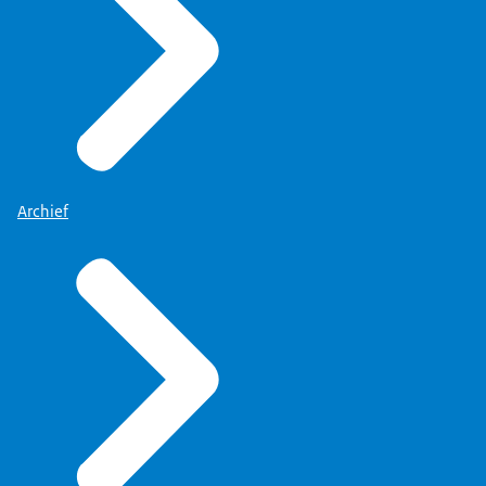
gevraagd om voorzitter te worden
van die commissie?
Dat ik de volgende dag wilde
beginnen. Liever nog dezelfde dag.
Ik had net afscheid genomen als
algemeen directeur van het UWV
Archief
WERKbedrijf. Dat was vroeger het
oude Nederlandse Arbeidsbureau.
Ik was daar zo'n beetje klaar.
Het was me gelukt om alle
personeel van het WERKbedrijf weer
mensgerichte, persoonlijke
aandacht te laten geven aan mensen
die niet op hun verlanglijstje