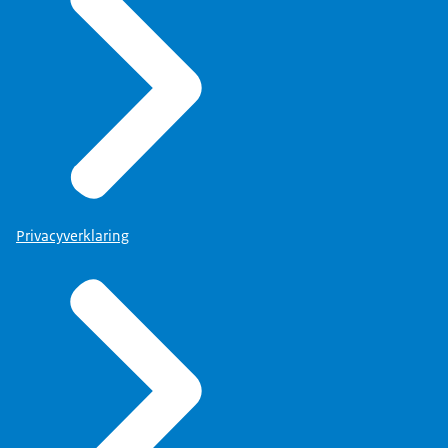
en als Kamerlid.
maar bent niet zo'n ouder.
Nee.
Vond je niet dat een van die andere
ouders voorzitter moest worden?
Waarom moest jij dat worden?
Het is handig dat iemand niet belast
Privacyverklaring
is met de pijn en het verdriet
van datgene wat hem of haar tien,
vijftien jaar lang is overkomen.
Waarom is dat handig?
Soms moet je zakelijk
boven de materie hangen.