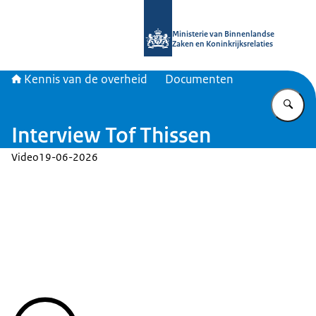
Naar de homepage van Kennis van d
Ministerie van Binnenlandse
Zaken en Koninkrijksrelaties
Kennis van de overheid
Documenten
Vu
Interview Tof Thissen
Video
19-06-2026