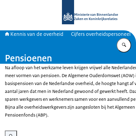
Naar de homepage van Kennis van d
Ministerie van Binnenlandse
Zaken en Koninkrijksrelaties
Kennis van de overheid
Cijfers overheidspersoneel
Vu
Pensioenen
Na afloop van het werkzame leven krijgen vrijwel alle Nederlander
meer vormen van pensioen. De Algemene Ouderdomswet (AOW) i
basispensioen van de Nederlandse overheid, de hoogte hangt af 
aantal jaren dat men in Nederland gewoond of gewerkt heeft. Da
sparen werkgevers en werknemers samen voor een aanvullend pe
Bijna alle overheidswerkgevers zijn aangesloten bij het Algemeen 
Pensioenfonds (ABP).
Vergroot afbeelding Een foto van twee handen die schuin met de vingertopp