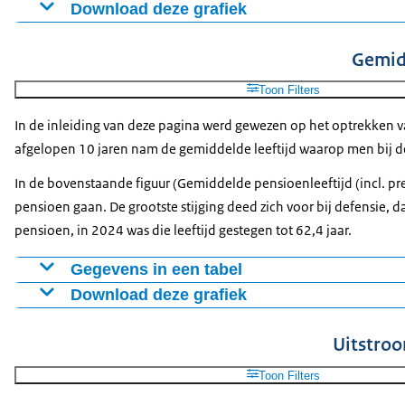
Download deze grafiek
Rijk
Gemeenten
Provincies
Waterschappen
Gemee
2015
2168
3276
235
196
764
Figuur als PNG
Gemidd
2016
3464
3178
291
213
770
Download CSV-bestand
2017
2540
3308
297
175
918
Toon Filters
2018
2393
3457
319
234
974
In de inleiding van deze pagina werd gewezen op het optrekken va
2019
2723
3275
306
180
932
afgelopen 10 jaren nam de gemiddelde leeftijd waarop men bij de o
2020
3690
4309
358
267
1184
In de bovenstaande figuur (Gemiddelde pensioenleeftijd (incl. pre
2021
2813
4311
350
246
1190
pensioen gaan. De grootste stijging deed zich voor bij defensie, 
2022
2899
3823
306
218
1048
pensioen, in 2024 was die leeftijd gestegen tot 62,4 jaar.
2023
3073
3719
313
216
948
2024
3377
4286
321
264
1055
Gegevens in een tabel
Download deze grafiek
Rijk
Gemeenten
Provincies
Waterschappen
Gemee
2015
63,8
64,2
63,9
64,5
63,8
Figuur als PNG
Uitstroo
2016
64,1
64,5
64,4
64,6
64,1
Download CSV-bestand
2017
64,2
64,7
64,9
65,1
64,2
Toon Filters
2018
64,5
64,9
65
64,6
64,4