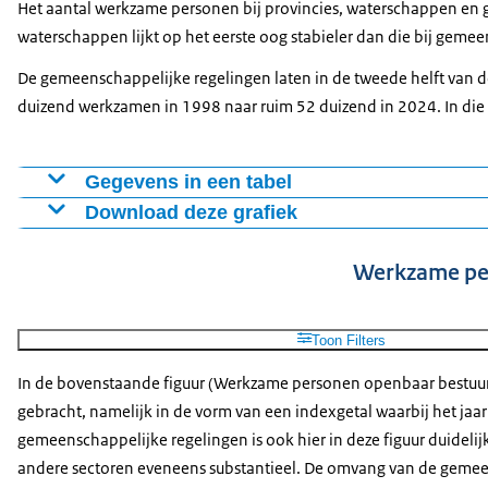
Het aantal werkzame personen bij provincies, waterschappen en g
1991
120,5
196
waterschappen lijkt op het eerste oog stabieler dan die bij gemee
1992
113,4
187,3
De gemeenschappelijke regelingen laten in de tweede helft van d
1993
112,1
186,4
duizend werkzamen in 1998 naar ruim 52 duizend in 2024. In die
1994
108,2
175
1995
106,5
173,3
1996
106,4
175,2
Gegevens in een tabel
1997
112,2
170,3
Download deze grafiek
Provincies
Waterschappen
Gemeenschappelijke Re
1998
115
172,8
1985
18,4
7,3
Figuur als PNG
1999
113,6
175
Werkzame per
1986
18,5
7,3
21,8
Download CSV-bestand
2000
115,8
177,3
1987
18,6
7,3
22,1
2001
119,3
187,8
1988
17,9
7,5
21,9
Toon Filters
2002
125,8
193,1
1989
17,8
7,6
22,9
In de bovenstaande figuur (Werkzame personen openbaar bestuur 
2003
125,4
197,5
1990
16,3
7,6
22,2
gebracht, namelijk in de vorm van een indexgetal waarbij het ja
2004
119,6
187,7
1991
14
7,8
21,2
gemeenschappelijke regelingen is ook hier in deze figuur duideli
2005
116,6
180,3
1992
14,2
7,8
21,4
andere sectoren eveneens substantieel. De omvang van de gemeen
2006
120,3
177,6
1993
13,4
7,9
21,8