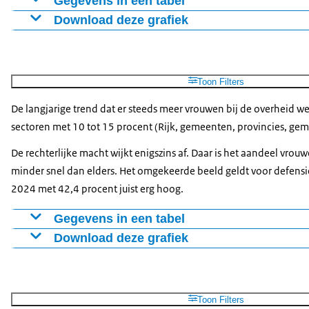
Gegevens in een tabel
Download deze grafiek
2015
2016
2017
2018
Rijk
27,4
27,9
28,3
28,6
Figuur als PNG
Gemeenten
40,7
40,9
41
41,1
Download CSV-bestand
Provincies
37,8
37,9
37,8
37,8
Toon Filters
Waterschappen
23,9
24,6
24,7
24,6
De langjarige trend dat er steeds meer vrouwen bij de overheid we
Gemeenschappelijke Regelingen
41,1
41,7
42
42,8
sectoren met 10 tot 15 procent (Rijk, gemeenten, provincies, gem
Rechterlijke Macht
34,9
34,8
33,7
34
De rechterlijke macht wijkt enigszins af. Daar is het aandeel vr
Defensie
4
4,1
4,3
5,2
minder snel dan elders. Het omgekeerde beeld geldt voor defens
Politie
21
21,2
21,4
21,4
2024 met 42,4 procent juist erg hoog.
Gegevens in een tabel
Download deze grafiek
2015
2016
2017
2018
Rijk
44,3
45,3
45,9
46,5
Figuur als PNG
Gemeenten
49,1
49,8
50,7
51,4
Download CSV-bestand
Provincies
43,9
44,2
44,9
45,5
Toon Filters