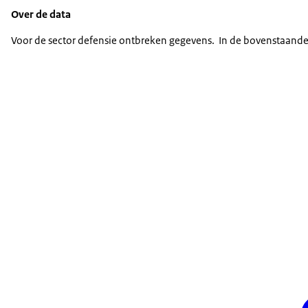
2023
45,3
46,8
47,8
47,5
46,8
Over de data
2024
44,8
46,4
47,5
47
46,4
Voor de sector defensie ontbreken gegevens. In de bovenstaande