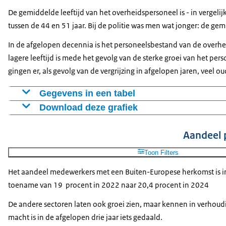
Waterschappen
28,3
28,6
28,5
29,3
De gemiddelde leeftijd van het overheidspersoneel is - in verge
Gemeenschappelijke Regelingen
47,2
48,2
48,8
49,8
tussen de 44 en 51 jaar. Bij de politie was men wat jonger: de ge
Rechterlijke Macht
57,3
57,6
58,8
59,6
In de afgelopen decennia is het personeelsbestand van de overhe
Defensie
13,6
13,8
14,2
14,9
lagere leeftijd is mede het gevolg van de sterke groei van het pe
Politie
35,2
35,6
36
36,5
gingen er, als gevolg van de vergrijzing in afgelopen jaren, veel
Gegevens in een tabel
Download deze grafiek
Rijk
Gemeenten
Provincies
Waterschappen
Gemee
2015
47,5
48,3
49,3
47,9
47,3
Figuur als PNG
Aandeel 
2016
47,4
48,4
49,5
48,1
47,6
Download CSV-bestand
2017
47,5
48,2
49,5
48,3
47,7
Toon Filters
2018
47,4
48,1
49,2
48,2
47,7
Het aandeel medewerkers met een Buiten-Europese herkomst is in de
2019
47
48
48,9
48,1
47,6
toename van 19 procent in 2022 naar 20,4 procent in 2024
2020
46,4
47,6
48,6
47,9
47,4
De andere sectoren laten ook groei zien, maar kennen in verhoudi
2021
46,1
47,4
48,3
47,8
47,3
macht is in de afgelopen drie jaar iets gedaald.
2022
45,8
47,1
48,1
47,7
47,1