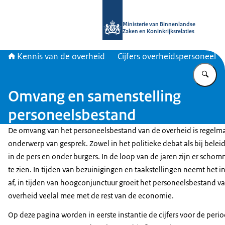
Naar de homepage van Kennis van d
Ministerie van Binnenlandse
Zaken en Koninkrijksrelaties
Kennis van de overheid
Cijfers overheidspersoneel
Vu
Omvang en samenstelling
personeelsbestand
De omvang van het personeelsbestand van de overheid is regelma
onderwerp van gesprek. Zowel in het politieke debat als bij belei
in de pers en onder burgers. In de loop van de jaren zijn er scho
te zien. In tijden van bezuinigingen en taakstellingen neemt het 
af, in tijden van hoogconjunctuur groeit het personeelsbestand v
overheid veelal mee met de rest van de economie.
Op deze pagina worden in eerste instantie de cijfers voor de per