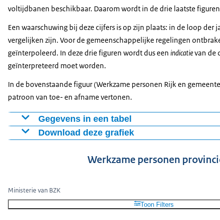
Politie
11,1
11,2
11,3
voltijdbanen beschikbaar. Daarom wordt in de drie laatste figur
Een waarschuwing bij deze cijfers is op zijn plaats: in de loop de
vergelijken zijn. Voor de gemeenschappelijke regelingen ontbrake
geïnterpoleerd. In deze drie figuren wordt dus een
indicatie
van de 
geïnterpreteerd moet worden.
In de bovenstaande figuur (Werkzame personen Rijk en gemeenten, 
patroon van toe- en afname vertonen.
Gegevens in een tabel
Download deze grafiek
Rijk
Gemeenten
1985
126,2
214,8
Figuur als PNG
Werkzame personen provincie
1986
130
216,2
Download CSV-bestand
1987
128,7
211,1
1988
127
205
Ministerie van BZK
1989
123,2
199,7
Toon Filters
1990
123,8
197,6