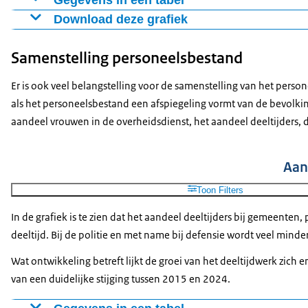
Gegevens in een tabel
Download deze grafiek
Rijk
Gemeenten
Provincies
Waterschappen
Ge
2015
109150
129571
9992
9368
33
Figuur als PNG
Samenstelling personeelsbestand
2016
109581
128817
9569
9374
36
Download CSV-bestand
2017
110649
129902
9606
9261
40
Er is ook veel belangstelling voor de samenstelling van het perso
2018
113533
131949
9766
9574
42
als het personeelsbestand een afspiegeling vormt van de bevolki
2019
119185
138377
10129
9945
41
aandeel vrouwen in de overheidsdienst, het aandeel deeltijders,
2020
125446
142845
10567
10296
43
2021
131132
148028
10986
10538
44
Aan
2022
138376
155854
11427
10895
44
Toon Filters
2023
147841
165570
11886
11384
45
2024
157019
174441
12382
12042
46
In de grafiek is te zien dat het aandeel deeltijders bij gemeente
deeltijd. Bij de politie en met name bij defensie wordt veel minder
Wat ontwikkeling betreft lijkt de groei van het deeltijdwerk zich
van een duidelijke stijging tussen 2015 en 2024.