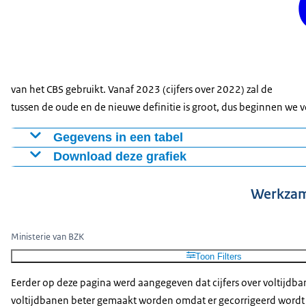
van het CBS gebruikt. Vanaf 2023 (cijfers over 2022) zal de
tussen de oude en de nieuwe definitie is groot, dus beginnen we vo
Gegevens in een tabel
Download deze grafiek
2022
2023
2024
Rijk
19
19,8
20,4
Figuur als PNG
Werkzam
Gemeenten
16,8
17,1
17,5
Download CSV-bestand
Provincies
9,9
10,1
10,2
Waterschappen
5,9
5,9
6,1
Ministerie van BZK
Gemeenschappelijke Regelingen
9,3
9,6
9,7
Toon Filters
Rechterlijke Macht
10,9
10,8
10,6
Eerder op deze pagina werd aangegeven dat cijfers over voltijdb
Defensie
voltijdbanen beter gemaakt worden omdat er gecorrigeerd wordt vo