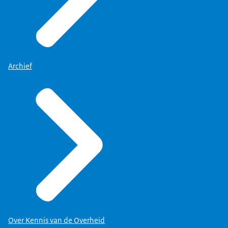
2015
92,6
68,1
58,7
132,2
182,
2016
92,9
67,8
57,2
132,8
195,
2017
93,9
67,9
57,3
135
208,
2018
96,3
68,9
58,2
139,2
220,
Archief
2019
100,7
72
60,2
144,4
219,
2020
105,9
74,1
62,8
149,9
231
2021
110,3
76,5
65,1
153,2
232,
2022
116,1
80,3
67,6
158,1
229,
2023
123,8
85,1
70,2
165,3
235,
2024
131,6
89,6
71,7
169,5
250,
Over Kennis van de Overheid