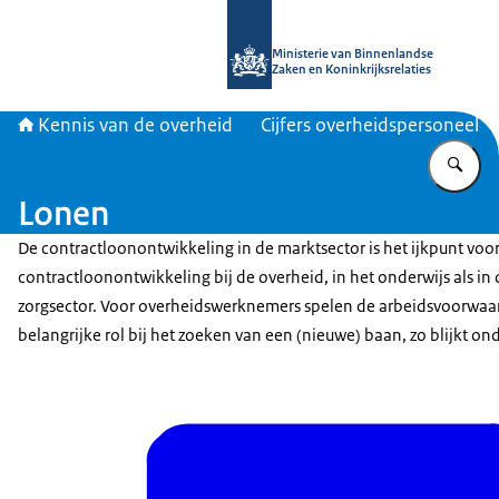
Naar de homepage van Kennis van d
Ministerie van Binnenlandse
Zaken en Koninkrijksrelaties
Kennis van de overheid
Cijfers overheidspersoneel
Vu
Lonen
De contractloonontwikkeling in de marktsector is het ijkpunt voo
contractloonontwikkeling bij de overheid, in het onderwijs als in 
zorgsector. Voor overheidswerknemers spelen de arbeidsvoorwa
belangrijke rol bij het zoeken van een (nieuwe) baan, zo blijkt on