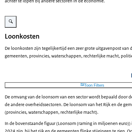
achter te lopen bij andere sectoren in de economie.
Vergroot afbeelding Een persoon zittend aan een bureau met voor zich een
Loonkosten
De loonkosten zijn tegelijkertijd een zeer grote uitgavenpost van
gemeenten, provincies, waterschappen, rechterlijke macht, politi
Toon Filters
De omvang van de loonsom van een sector wordt bepaald door de
de andere overheidssectoren. De loonsom van het Rijk en de gemeen
(provincies, waterschappen, rechterlijke macht).
In de bovenstaande figuur (Loonsom (raming in miljoenen euro))
2024 zijn bij het rijk en de gemeenten flinke stijgingen te zien.