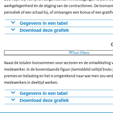
werkgelegenheid én de stijging van de contractlonen. De loonso
periodiek of een schaal bij, of ontvangen een bonus of een gratifi
Gegevens in een tabel
Download deze grafiek
2015
2016
2017
2018
2019
2020
Rijk
7295
7697
7987
8354
9030
9662
1
Figuur als PNG
Gemeenten
8343
8344
8924
9275
9921
10490
1
Download CSV-bestand
Provincies
741
737
750
795
831
889
9
Toon Filters
Waterschappen
623
630
648
687
760
796
8
Naast de totalen loonsommen voor sectoren en de ontwikkeling va
Rechterlijke Macht
381
386
414
410
455
452
4
medewerker. In de bovenstaande figuur (Gemiddeld voltijd bruto j
Defensie
3795
3942
4096
4287
4558
4891
5
premies en belasting en het is omgerekend naar wat men zou verdi
Politie
3686
4017
4099
4141
4311
4348
4
medewerkers in deeltijd werken.
Gegevens in een tabel
Download deze grafiek
2015
2016
2017
2018
20
Rijk
53062
56498
55580
56893
574
Figuur als PNG