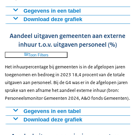
Gegevens in een tabel
Download deze grafiek
Alle gemeenten
G4
2020
15,5
15,7
Figuur als PNG
Aandeel uitgaven gemeenten aan externe
2021
16,5
16,3
Download CSV-bestand
inhuur t.o.v. uitgaven personeel (%)
2022
17
14,6
2023
18,4
14,2
Toon Filters
2024
18,1
14,1
Het inhuurpercentage bij gemeenten is in de afgelopen jaren
toegenomen en bedroeg in 2023 18,4 procent van de totale
uitgaven aan personeel. Bij de G4 was er in de afgelopen jaren
sprake van een afname het aandeel externe inhuur (bron:
Personeelsmonitor Gemeenten 2024, A&O fonds Gemeenten).
Gegevens in een tabel
Download deze grafiek
Alle gemeenten
G4
2020
15,5
15,7
Figuur als PNG