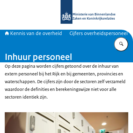
Naar de homepage van Kennis van d
Ministerie van Binnenlandse
Zaken en Koninkrijksrelaties
Kennis van de overheid
Cijfers overheidspersoneel
Vu
Inhuur personeel
Op deze pagina worden cijfers getoond over de inhuur van
extern personeel bij het Rijk en bij gemeenten, provincies en
waterschappen. De cijfers zijn door de sectoren zelf verzameld
waardoor de definities en berekeningswijze niet voor alle
sectoren identiek zijn.