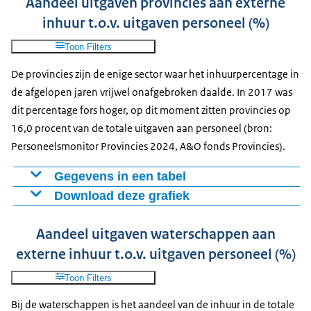
Aandeel uitgaven provincies aan externe
2021
16,5
16,3
Download CSV-bestand
inhuur t.o.v. uitgaven personeel (%)
2022
17
14,6
2023
18,4
14,2
Toon Filters
2024
18,1
14,1
De provincies zijn de enige sector waar het inhuurpercentage in
de afgelopen jaren vrijwel onafgebroken daalde. In 2017 was
dit percentage fors hoger, op dit moment zitten provincies op
16,0 procent van de totale uitgaven aan personeel (bron:
Personeelsmonitor Provincies 2024, A&O fonds Provincies).
Gegevens in een tabel
Download deze grafiek
Procenten
2017
21,1
Figuur als PNG
Aandeel uitgaven waterschappen aan
2018
20,8
Download CSV-bestand
externe inhuur t.o.v. uitgaven personeel (%)
2019
19,5
2020
17,2
Toon Filters
2021
17,1
Bij de waterschappen is het aandeel van de inhuur in de totale