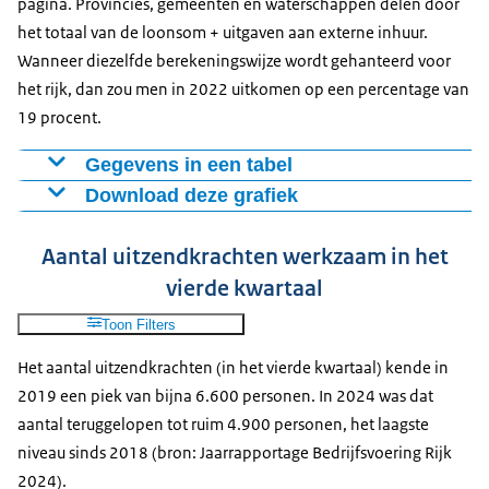
pagina. Provincies, gemeenten en waterschappen delen door
het totaal van de loonsom + uitgaven aan externe inhuur.
Wanneer diezelfde berekeningswijze wordt gehanteerd voor
het rijk, dan zou men in 2022 uitkomen op een percentage van
19 procent.
Gegevens in een tabel
Download deze grafiek
Procenten
2018
10,7
Figuur als PNG
Aantal uitzendkrachten werkzaam in het
2019
10,3
Download CSV-bestand
vierde kwartaal
2020
12,2
2021
13,4
Toon Filters
2022
14,2
Het aantal uitzendkrachten (in het vierde kwartaal) kende in
2023
15,4
2019 een piek van bijna 6.600 personen. In 2024 was dat
2024
15,4
aantal teruggelopen tot ruim 4.900 personen, het laagste
niveau sinds 2018 (bron: Jaarrapportage Bedrijfsvoering Rijk
2024).