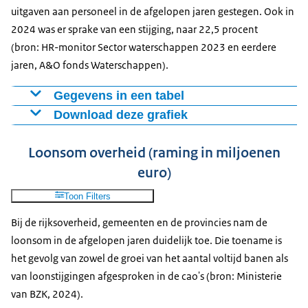
2022
17,3
uitgaven aan personeel in de afgelopen jaren gestegen. Ook in
2023
16,7
2024 was er sprake van een stijging, naar 22,5 procent
2024
16
(bron: HR-monitor Sector waterschappen 2023 en eerdere
jaren, A&O fonds Waterschappen).
Gegevens in een tabel
Download deze grafiek
Procenten
2020
16,7
Figuur als PNG
Loonsom overheid (raming in miljoenen
2021
18,6
Download CSV-bestand
euro)
2022
20,8
2023
21,7
Toon Filters
2024
22,5
Bij de rijksoverheid, gemeenten en de provincies nam de
loonsom in de afgelopen jaren duidelijk toe. Die toename is
het gevolg van zowel de groei van het aantal voltijd banen als
van loonstijgingen afgesproken in de cao's (bron: Ministerie
van BZK, 2024).