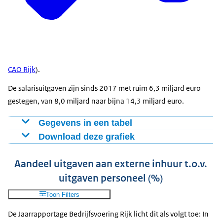
CAO Rijk
).
De salarisuitgaven zijn sinds 2017 met ruim 6,3 miljard euro
gestegen, van 8,0 miljard naar bijna 14,3 miljard euro.
Gegevens in een tabel
Download deze grafiek
Personeelskosten
2017
7987
Figuur als PNG
Aandeel uitgaven aan externe inhuur t.o.v.
2018
8530
Download CSV-bestand
uitgaven personeel (%)
2019
9166
2020
10226
Toon Filters
2021
10534
De Jaarrapportage Bedrijfsvoering Rijk licht dit als volgt toe: In
2022
11440