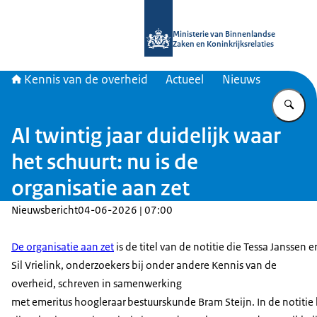
Naar de homepage van Kennis van d
Ministerie van Binnenlandse
Zaken en Koninkrijksrelaties
Kennis van de overheid
Actueel
Nieuws
Vu
Al twintig jaar duidelijk waar
het schuurt: nu is de
organisatie aan zet
Nieuwsbericht
04-06-2026 | 07:00
De organisatie aan zet
is de titel van de notitie die Tessa Janssen e
Sil Vrielink, onderzoekers bij onder andere Kennis van de
overheid, schreven in samenwerking
met emeritus hoogleraar bestuurskunde Bram Steijn. In de notitie 