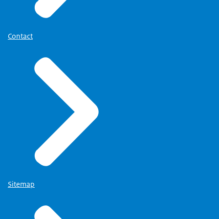
alles: de Gemeentewet,
Download
Provinciewet en de financiële kant.
Ik ben door Jan-Peter specifiek
Contact
gevraagd voor het Antillen-dossier.
Ik kende de landen
en eilanden redelijk.
Uit je periode als Kamerlid?
Zowel uit de Kamer als ook
persoonlijk, omdat ik er familie heb wonen.
Ik ken de cultuur. Gert Oostindie
heeft daar een boek over geschreven.
Je kunt strak zijn op de inhoud,
Sitemap
maar je moet zacht zijn op het proces
in die landen. Dat was een van de
redenen waarom ik gevraagd ben.