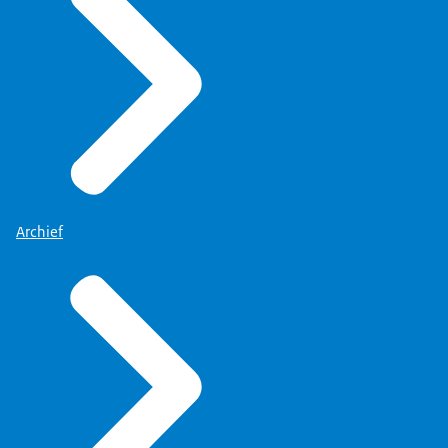
Dat heb ik steeds
voor ogen gehouden.
Het zijn allemaal mensen waar
we mee moeten onderhandelen.
Dat moeten we tot een goed eind
zien te brengen door elkaar goed te
kennen en met elkaar te
Archief
spreken over wat je beweegt.
Dat was vanaf het begin
heel erg duidelijk.
Er was een aparte
directeur-generaal Koninkrijksrelaties.
Toen nog niet, maar
die is er nu wel.