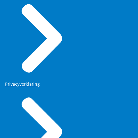
Daardoor is het denk
ik zo goed gegaan.
De directie destijds was heel klein
in vergelijking met wat het nu is.
Het was een relatief kleine staf
met naar alle departementen, waardoor
we heel goed strak konden
onderhandelen en met dat team goed konden
werken.
Privacyverklaring
We hadden een heel betrokken team
waar we veel mee reisden en met zijn
allen steeds overlegden over wat
we gingen doen, hoe we het gingen
aanpakken en hoe we
het gingen inzetten.