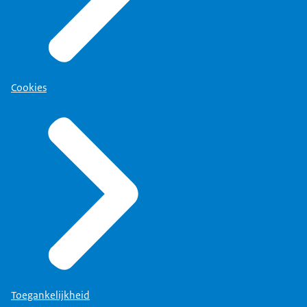
Dat heeft destijds denk
ik heel goed gewerkt.
En vanuit het team werden ook de
politieke ontwikkeling in Nederland
Cookies
…?
Ja, dat deden we allebei. We
deden de onderhandelingen daar.
Via bestuursadviseurs, die er
toen nog niet zo veel waren, en
politieke adviseurs deden we de
kant in Nederland, met ook mensen uit
dat team.
Het was een heel klein team waar
ik bijna iedereen nog van ken.
Toegankelijkheid
Op 15 december, Koninkrijksdag,