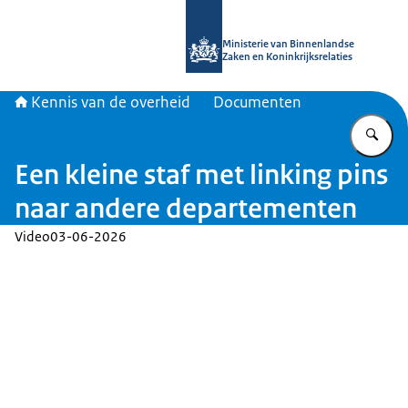
Naar de homepage van Kennis van d
Ministerie van Binnenlandse
Zaken en Koninkrijksrelaties
Kennis van de overheid
Documenten
Vu
Een kleine staf met linking pins
naar andere departementen
Video
03-06-2026