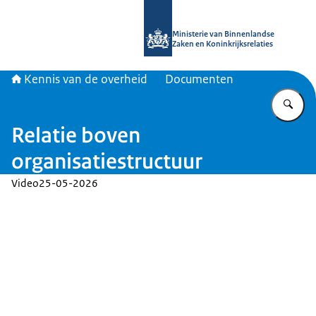
Naar de homepage van Kennis van d
Ministerie van Binnenlandse
Zaken en Koninkrijksrelaties
Kennis van de overheid
Documenten
Vu
Relatie boven
organisatiestructuur
Video
25-05-2026