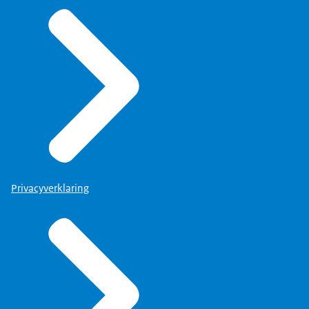
wetgeving. Die bewegingen zou ik
interessanter vinden dan deze. Ik heb
bij verschillende plekken, bij de NZa
waar ik toen kwam, Omdat daar
allerlei gedoe was in de relatie
tussen de NZa en het departement,
gezien hoe belangrijk het is dat
iemand in dat departement het voor
je opneemt.. Dat is de Eigenaarsclub.
Privacyverklaring
Eigenaarsadvisering.
Vreselijk.
Die waakt over de continuïteit en dat
je niet het onderspit delft. Ik zou
die rol verder uitgewerkt willen