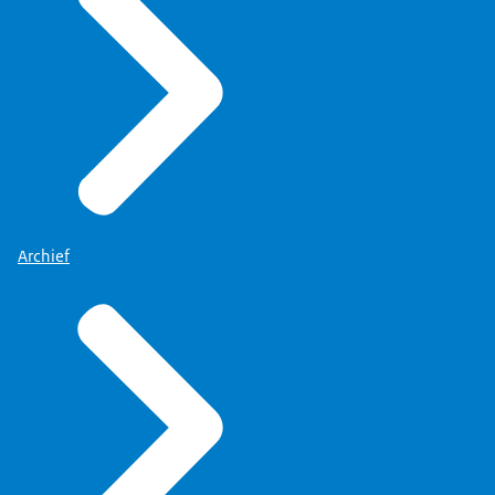
We hadden een bijzondere ZBO en ik
vind nog steeds dat Hans Hoogervorst
daar credits voor verdient. Hij heeft
geen raad van toezicht boven die ZBO
gezet. Dat vonden een heleboel
mensen vreemd. Ik heb daar hard voor
geknokt.
Archief
Jij was dat met hem eens.
Succes heeft vele vaders. Hans en ik
hebben het daar over gehad en vonden
dit goed. Ik wilde niet iets hebben
tussen de minister en het apparaat.
Dat vond ik belangrijk in de