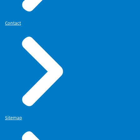
Download
dan de baas van het UWV wel in die
bestuursraad zit. Die droom had ik
Contact
al, maar dat kon toen nog niet. Ik
denk dat het belangrijkste is dat je
elkaar verstaat in de relatie. Of dat
nou in de driehoek
eigenaar/opdrachtgever/uitvoerder is,
of dat je daar meer hybride vormen
voor vindt, dat vind ik belangrijker
dan waar je het neerhangt. De
Suwi-operatie haalde het uit het
private domein naar
Sitemap
het publieke domein.
Dat was een wezenlijke stap.