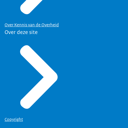
Suwi-operatie. Volgens mij is er nog
steeds geen raad van
toezicht bij het UWV.
Over Kennis van de Overheid
Dat klopt. Er wordt nu toezicht
Over deze site
gehouden door de Arbeidsinspectie.
Dat hoeft van mij niet, maar dat moet
je in ieder geval veranderen als je
het onderdeel maakt van het
departement. Ik zou niet de energie
stoppen in die structuur, maar in
het maken van een gemeenschappelijke
wetgevingsdirectie, waarin
structureel vijf mensen van het UWV
Copyright
onderdeel zijn van de afdeling