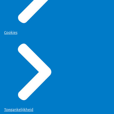
hebben. Ik vind het belangrijk om
daar beter over na te denken dan
over het terugbrengen binnen het
departement. Dat kan, maar ik zou
Cookies
het meer in evenwicht willen. Die
opdrachtgevers hadden heel veel te
zeggen. Ik hoop dat het nu minder is.
In mijn tijd als SG was ik de
eigenaar van het UWV en de SVB. Toen
heb ik af en toe richting mijn DG
gezegd dat dit nu niet kon. Dat we
dit niet zo gingen doen. Iemand moet
het in bescherming nemen en naar de
Toegankelijkheid
toekomst kijken. Naar de continuïteit