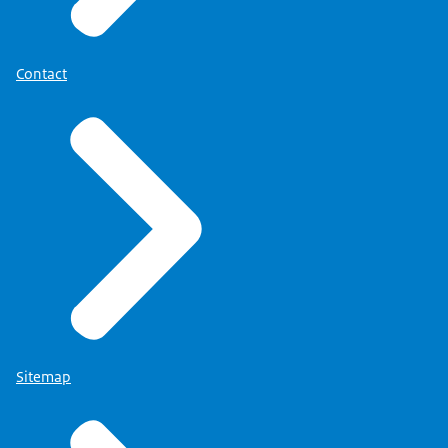
Download
medewerkers. Een secretaresse en drie
beleidsmedewerkers. Voor de rest had
Contact
ik niemand. Daar verbaasde iedereen
zich over. Je moet toch een staf
hebben. Directies eronder hangen en
dergelijke.
Het ging om de inhoud. Dat zou het
niet ten goede gekomen zijn, want dat
had alleen maar meer gevechten
opgeleverd. De zittende DG's waren
natuurlijk tegen het feit dat er een
project-DG kwam. Helaas ben ik bang
Sitemap
dat dat nog steeds zo is. Zij waren
tegen de komst van een project-DG.