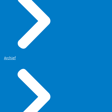
Niets persoonlijks, maar tegen het
feit. Zij konden dat toch ook doen
vanuit de lijn? Dat samenwerken. Je
merkt wel dat een heleboel mensen
binnen zo'n departement het leuk
vinden om uitgeleend te worden aan
een project. Of er drie dagen per
Archief
week aan te werken en tegelijkertijd
nog hun eigen basis te hebben. Ik heb
daar geleerd en gezien dat je op een
hele andere manier daar kon zijn dan
alleen maar in de status van DG. Dat
was ik dan wel, maar ik
was 'maar' een project-DG.