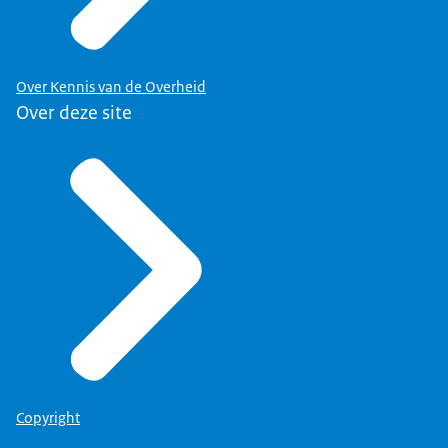
Dat werd natuurlijk ook vaak genoeg
gezegd. Geen misverstand hierover.
Over Kennis van de Overheid
Dat kunnen ambtenaren goed. Althans,
Over deze site
hogere ambtenaren. Mij laten weten
dat ik 'maar' project-DG was. Als je
daar niet gevoelig voor was, maar dat
als geuzennaam gebruikte, hadden we
het met dat kleine clubje hartstikke
goed. Met z'n vijven.
Copyright