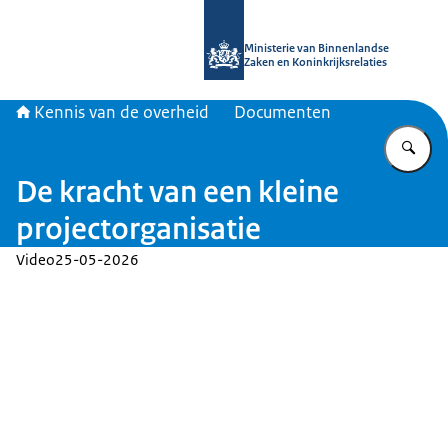
Naar de homepage van Kennis van d
Ministerie van Binnenlandse
Zaken en Koninkrijksrelaties
Kennis van de overheid
Documenten
Vu
De kracht van een kleine
projectorganisatie
Video
25-05-2026