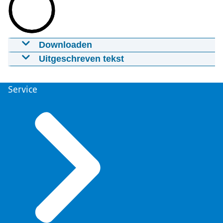
Downloaden
Sander Dekker
Uitgeschreven tekst
21-03-2026
1:05:55
mp4
922 MB
Welkom bij een nieuwe aflevering van De top kijkt
om, waarin we terugblikken met oud-
Service
Download
bewindslieden en voormalige topambtenaren,
naar betekenisvolle momenten en wat we daar
Ondertiteling
allemaal uit kunnen leren. We zijn Zeger van der
srt
92 KB
Wal en Guido Rijnja, die dit keer interviewen:
Download
Sander Dekker, ooit wethouder voor onderwijs in
Den Haag en ook stadsbeheer. We kijken vooral
Audiobeschrijving
naar de periode als staatssecretaris van onderwijs,
mp3
cultuur en wetenschap en de periode als minister
91,0 MB
voor rechtsbescherming. We zijn heel benieuwd
Download
om even terug te kijken naar wat betekenisvolle