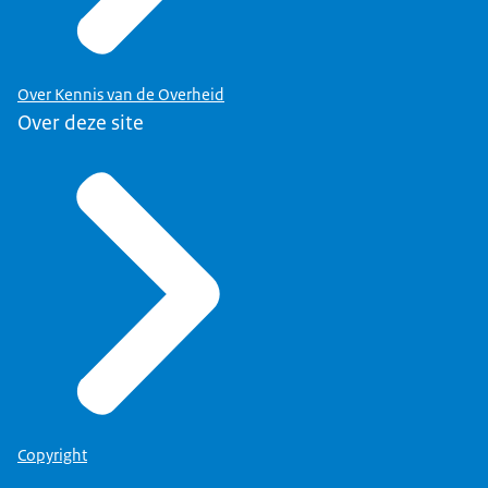
Snappen ze, in die relaties, snappen die wat ik op
de inhoud aan het doen ben, en met de
communicatie? Wat kan ik in de communicatie
Over Kennis van de Overheid
doen om die bestuurlijke stress te verminderen?
Over deze site
Wat kan ik in die inhoud doen om...? Dus dat ben
je eigenlijk continu aan het doen.
Copyright