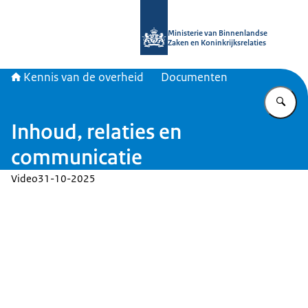
Naar de homepage van Kennis van d
Ministerie van Binnenlandse
Zaken en Koninkrijksrelaties
Kennis van de overheid
Documenten
Vu
Inhoud, relaties en
communicatie
Video
31-10-2025