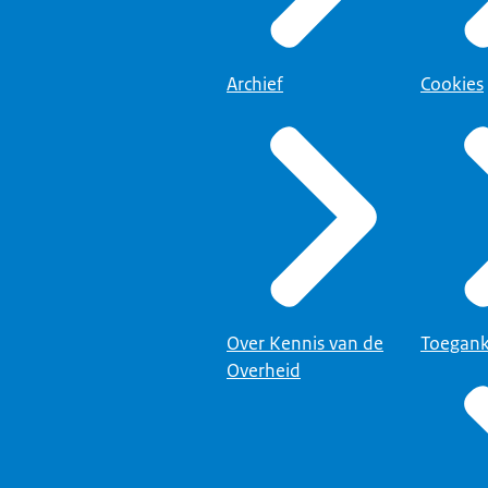
 regeerakkoord is eigenlijk een beetje een instinker...
r de regering gemaakt...
Archief
Cookies
t door de Tweede Kamer gemaakt...
oor de coalitiepartijen vastgesteld.
kkoord, dat ligt er al voordat de ministers erbij worden gezocht.
 nog wel eens aangesproken.
eeft geprobeerd die provincies te fuseren.'
r zit, zeg je dat niet, maar ik heb dat niet verzonnen.
et regeerakkoord.
 nou ja, dit is toch een belangrijk onderdeel van het regeerakkoord.
. Ik zeg niet dat ik er tegen ben, hoor...
 niet mijn geesteskind.
Over Kennis van de
Toegank
 nog herinneren dat er ook in het coalitieakkoord stond...
Overheid
rschappen gingen integreren met de provincies.
orden afschaffen.
nie, die ging daar vanuit het water over en ik vanuit het openbaar b
 samen en die zei: Ik ben daar helemaal niet voor.