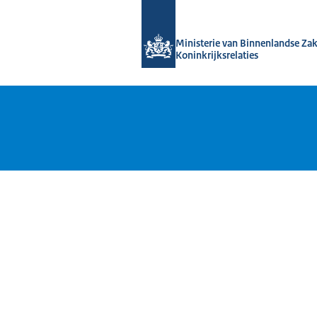
Naar de homepage van Kennis van de
Ministerie van Binnenlandse Za
Koninkrijksrelaties