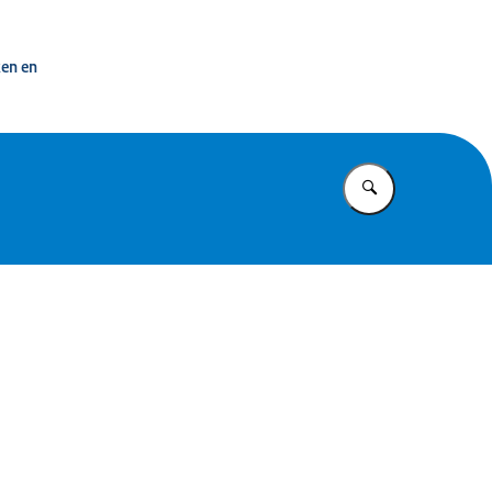
 overheid
ken en
Vul in wat u z