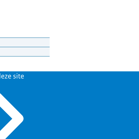
eze site
and.