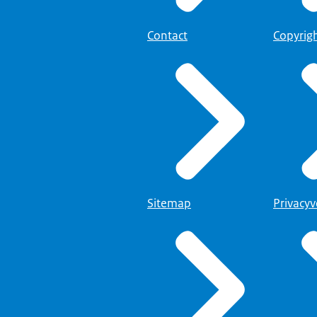
 voor de nieuwe bewindspersoon om dat te doen.
 misschien iets kleins, maar vaak zijn het die kleine onderwerpen...
Contact
Copyrig
 je eentje kunt besluiten. Ik weet niet precies wat het bedrag is.
eetje zaalkosten bij, maar dat zijn geen grote bedragen.
 van de grote onderwerpen...
 het regeerakkoord en dan heb je nog een verkiezingsprogramma.
 je collega's in de Trêveszaal nog wat afspreken.
 heel moeilijk om te...
gen: Ik heb dat gedaan.
ensen wel doen, maar heel vaak knip je het lintje door...
or twee voorgangers ervoor in gang is gezet.
Sitemap
Privacyv
 dan op zijn conto schrijven?
scussie in de Kamer of in de pers...
op die paar grote thema's die heel zichtbaar zijn.
eel van die kleine onderwerpen, van:
Waar vestig je iets? Ga je die wet zo doen of zo doen?
och degene die de knopen doorhakt.
noem je me nou wat. Kijk, twee dingen.