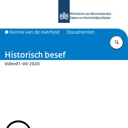
Naar de homepage van Kennis van d
Ministerie van Binnenlandse
Zaken en Koninkrijksrelaties
Kennis van de overheid
Documenten
Vu
Historisch besef
Video
01-04-2020