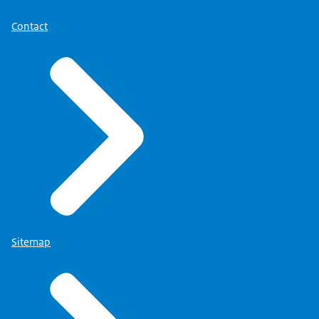
is daar zeg maar overheidsbeleid bij gekomen,
Contact
waarin de corporaties steeds meer ingesnoerd
werden.
Toen kwam er een staatscommissie, in 1960
kwam de commissie De Roos, die zei van ja,
maar dat gaat zo niet langer, die corporaties
die moeten veel meer hun werk doen, die moeten
veel meer woningen gaan bouwen, dus die
moeten
vrijer worden, die moeten reserves kunnen
vormen.
Sitemap
En toen is de staatscommissie De Roos gekomen,
die zei van corporaties mogen, moeten hun
algemene bedrijfsreserve mogen houden.