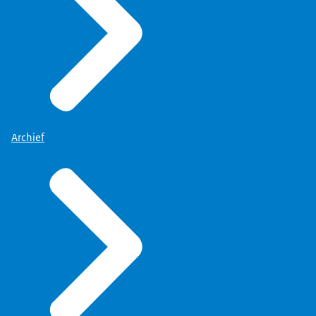
Weliswaar in het belang van de volkshuisvesting
aangewend, maar die moeten het wel kunnen
houden.
En dat heeft geleid tot de grote groei van
de verzelfstandiging van de corporaties.
- Ja, ja. Dus dat zijn hele lange lijnen.
Archief
- Je ziet in de tijd ook....
Ik heb daar ook ontzettend veel over gelezen,
om te begrijpen hoe zo'n sector in mekaar
zit, en waar je op moest letten, en wat zeg
maar de historische groundlayers zijn, de
fundamenten zijn van zo'n sector.