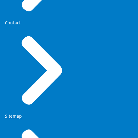
maanden
Download
lang heb ik helemaal niet het probleem
gehad van,
Contact
ik sta nu ineens in de schijnwerpers, want ik was
achter de gordijnen bezig om de boel weer op
orde te
krijgen en ervoor te zorgen dat er verder gewerkt
kon worden en dat we materialen aandroegen,
want
we moesten wel weten wat er gebeurd was. Toen
was
niet nog aan de orde: Ik kom in de krant.
Ik heb wel toen met Donner gesprekken gehad.
Sitemap
Dat weet ik heel goed nog. Want er komt straks
een rapport en daar ben je dan allemaal bang