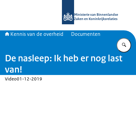
Naar de homepage van Kennis van d
Ministerie van Binnenlandse
Zaken en Koninkrijksrelaties
Kennis van de overheid
Documenten
Vu
De nasleep: Ik heb er nog last
van!
Video
01-12-2019