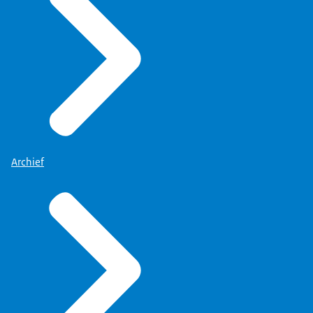
voor. Daar ben je echt bang voor. Toen heb
ik tegen Donner gezegd: “Ja, als ik jou help
als ik aftreed, want ik ben aan het einde van
mijn loopbaan… “ Ik zou het vreselijk vinden,
want ik heb het goed gedaan tot nu toe, en
dan krijg ik zo’n eindje. Ik was bang dat
ik er mijn hele leven mee zou lopen. “Als
Archief
het jou helpt, wil ik dat wel doen.”
Na de Schipholbrand (2)
[[[[
En toen zei die: “Geen sprake van. Wij kennen de
ministeriële verantwoordelijkheid. Er is geen
sprake van dat zolang jij niet duidelijk
een fout hebt gemaakt,