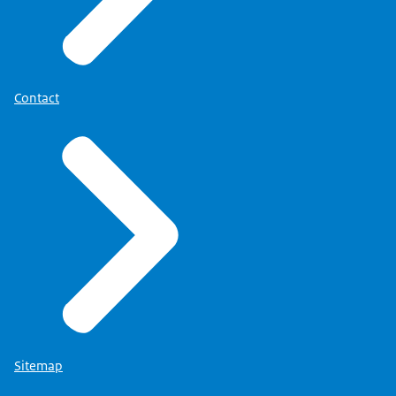
Audiobeschrijving
niet in dezelfde krant, maar wel in andere
mp3
0,9 MB
kranten, wat Dales ertoe leidde: Jongens,
Download
prima maar mag het iets rustiger?
Contact
Mag het iets minder, zei ze.
Ja, dat was wel die tijd dat we dat konden
doen en mochten doen.
We zeiden geen gekke dingen, maar we gaven
wel als topambtenaar onze meningen hier en
daar.
Nou, dat zie je niet meer, behalve natuurlijk
de SG-EZ, die gaat gewoon door, maar kan
tussentijds
ook niet veel zeggen.
Sitemap