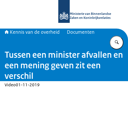
Naar de homepage van Kennis van d
Ministerie van Binnenlandse
Zaken en Koninkrijksrelaties
Kennis van de overheid
Documenten
Vu
Tussen een minister afvallen en
een mening geven zit een
verschil
Video
01-11-2019