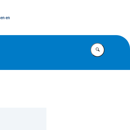
 overheid
ken en
Vul in wat u z