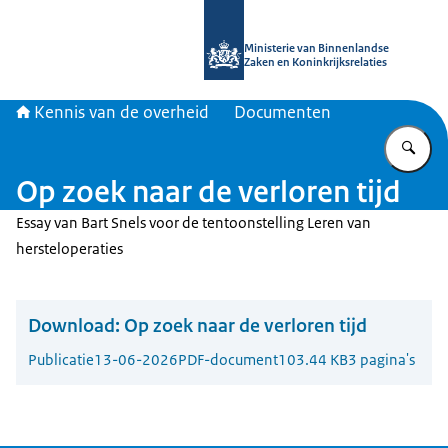
Naar de homepage van Kennis van d
Ministerie van Binnenlandse
Zaken en Koninkrijksrelaties
Kennis van de overheid
Documenten
Vu
Op zoek naar de verloren tijd
Essay van Bart Snels voor de tentoonstelling Leren van
hersteloperaties
Download:
Op zoek naar de verloren tijd
Publicatie
13-06-2026
PDF-document
103.44 KB
3 pagina's