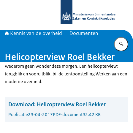
Naar de homepage van Kennis van d
Ministerie van Binnenlandse
Zaken en Koninkrijksrelaties
Kennis van de overheid
Documenten
Vu
Helicopterview Roel Bekker
Wederom geen wonder deze morgen. Een helicopterview:
terugblik en vooruitblik, bij de tentoonstelling Werken aan een
moderne overheid.
Download:
Helicopterview Roel Bekker
Publicatie
29-04-2017
PDF-document
92.42 KB