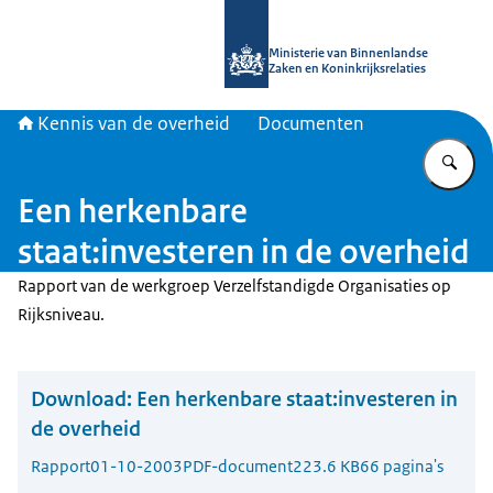
Naar de homepage van Kennis van d
Ministerie van Binnenlandse
Zaken en Koninkrijksrelaties
Kennis van de overheid
Documenten
Vu
Een herkenbare
staat:investeren in de overheid
Rapport van de werkgroep Verzelfstandigde Organisaties op
Rijksniveau.
Download:
Een herkenbare staat:investeren in
de overheid
Rapport
01-10-2003
PDF-document
223.6 KB
66 pagina's