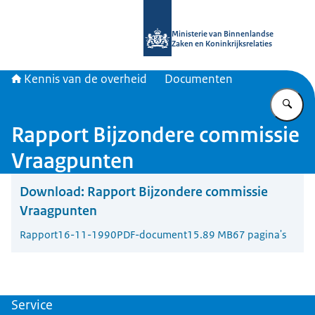
Naar de homepage van Kennis van d
Ministerie van Binnenlandse
Zaken en Koninkrijksrelaties
Kennis van de overheid
Documenten
Vu
Rapport Bijzondere commissie
Vraagpunten
Download:
Rapport Bijzondere commissie
Vraagpunten
Rapport
16-11-1990
PDF-document
15.89 MB
67 pagina's
Service