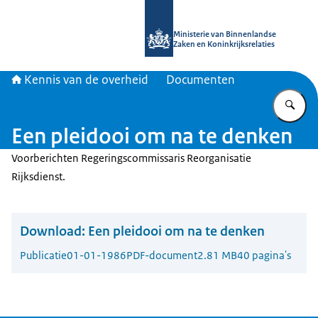
Naar de homepage van Kennis van d
Ministerie van Binnenlandse
Zaken en Koninkrijksrelaties
Kennis van de overheid
Documenten
Vu
Een pleidooi om na te denken
Voorberichten Regeringscommissaris Reorganisatie
Rijksdienst.
Download:
Een pleidooi om na te denken
Publicatie
01-01-1986
PDF-document
2.81 MB
40 pagina's