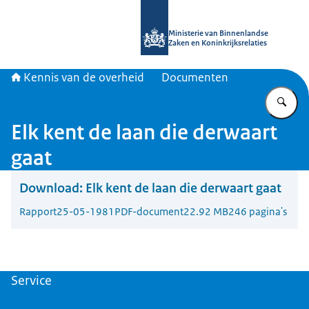
Naar de homepage van Kennis van d
Ministerie van Binnenlandse
Zaken en Koninkrijksrelaties
Kennis van de overheid
Documenten
Vu
Elk kent de laan die derwaart
gaat
Download:
Elk kent de laan die derwaart gaat
Rapport
25-05-1981
PDF-document
22.92 MB
246 pagina's
Service