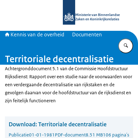
Naar de homepage van Kennis van d
Ministerie van Binnenlandse
Zaken en Koninkrijksrelaties
Kennis van de overheid
Documenten
Vu
Territoriale decentralisatie
Achtergronddocument 5.1 van de Commissie Hoofdstructuur
Rijksdienst: Rapport over een studie naar de voorwaarden voor
een verdergaande decentralisatie van rijkstaken en de
gevolgen daarvan voor de hoofdstructuur van de rijksdienst en
zijn feitelijk functioneren
Download:
Territoriale decentralisatie
Publicatie
01-01-1981
PDF-document
8.51 MB
106 pagina's