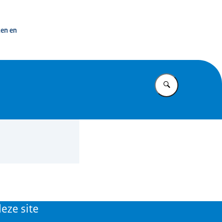
 overheid
ken en
Vul in wat u z
eze site