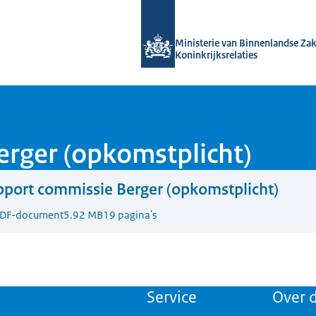
Naar de homepage van Kennis van de
Ministerie van Binnenlandse Za
Koninkrijksrelaties
rger (opkomstplicht)
port commissie Berger (opkomstplicht)
DF-document
5.92 MB
19 pagina's
Service
Over d